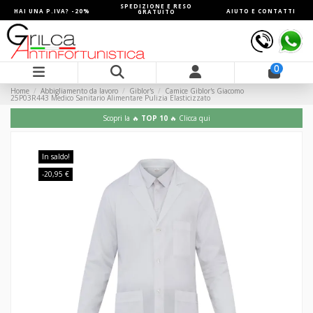
SPEDIZIONE E RESO
HAI UNA P.IVA? -20%
AIUTO E CONTATTI
GRATUITO
0
Home
Abbigliamento da lavoro
Giblor's
Camice Giblor's Giacomo
25P03R443 Medico Sanitario Alimentare Pulizia Elasticizzato
Scopri la 🔥
TOP 10
🔥 Clicca qui
In saldo!
-20,95 €