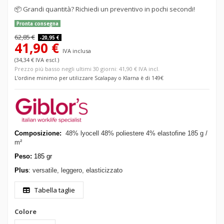
📦
Grandi quantità? Richiedi un preventivo in pochi secondi!
Pronta consegna
62,85 €
-20,95 €
41,90 €
IVA inclusa
(34,34 € IVA escl.)
Prezzo più basso negli ultimi 30 giorni: 41,90 € IVA incl.
L'ordine minimo per utilizzare Scalapay o Klarna è di 149€
Composizione:
48% lyocell 48% poliestere 4% elastofine 185 g /
m²
Peso:
185 gr
Plus
:
versatile, leggero, elasticizzato
Tabella taglie
Colore