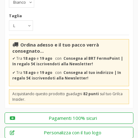
Taglia
Ordina adesso e il tuo pacco verrà
consegnato...
✔
Tra
18 ago
e
19 ago
con
Consegna al BRT FermoPoint |
In regalo 5€ iscrivendoti alla Newsletter!
✔
Tra
18 ago
e
19 ago
con
Consegna al tuo indirizzo | In
regalo 5€ iscrivendoti alla Newsletter!
Acquistando questo prodotto guadagni
82 punti
sul tuo Grilca
Insider.
Pagamenti 100% sicuri
Personalizza con il tuo logo