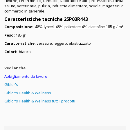
cliniche, centri medici, farmacie, laboratori e altri professionisti della
salute, veterinaria, pulizia, industria alimentare, scuole, magazzini o
commercio in generale.
Caratteristiche tecniche 25P03R443
Composizione:
48% lyocell 48% poliestere 4% elastofine 185 g / m²
Peso:
185 gr
Caratteristiche:
versatile, leggero, elasticizzato
Colori:
bianco
Vedi anche
Abbigliamento da lavoro
Giblor's
Giblor's Health & Wellness
Giblor's Health & Wellness tutti i prodotti