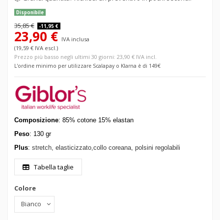
Disponibile
35,85 €
-11,95 €
23,90 €
IVA inclusa
(19,59 € IVA escl.)
Prezzo più basso negli ultimi 30 giorni: 23,90 € IVA incl.
L'ordine minimo per utilizzare Scalapay o Klarna è di 149€
Composizione
: 85% cotone 15% elastan
Peso
: 130 gr
Plus
:
stretch, elasticizzato,
collo coreana, polsini regolabili
Tabella taglie
Colore