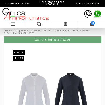
SPEDIZIONE E RESO
HAI UNA P.IVA? -20%
AIUTO E CONTATTI
GRATUITO
0
Home
Abbigliamento da lavoro
Giblor's
Camicia Stretch Giblor's Venus
25P01N452 Sala Bar Donna
Scopri la 🔥
TOP 10
🔥 Clicca qui
In saldo!
-11,95 €