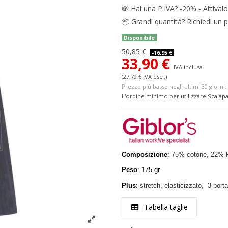
💸
Hai una P.IVA? -20% - Attivalo
📦
Grandi quantità? Richiedi un p
Disponibile
50,85 €
-16,95 €
33,90 €
IVA inclusa
(27,79 € IVA escl.)
Prezzo più basso negli ultimi 30 giorni: 
L'ordine minimo per utilizzare Scalapa
Composizione
:
7
5% cotone, 22% P
Peso
: 175 gr
Plus
:
stretch, elasticizzato,
3 porta
Tabella taglie