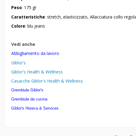
Peso
: 175 gr
Caratteristiche
: stretch, elasticizzato, Allacciatura collo rego
Colore
: blu jeans
Vedi anche
Abbigliamento da lavoro
Giblor's
Giblor's Health & Wellness
Casacche Giblor's
Health & Wellness
Grembiule Giblor's
Grembiule da cucina
Giblor's Horeca & Services