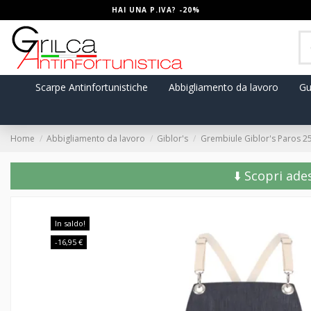
HAI UNA P.IVA? -20%
Scarpe Antinfortunistiche
Abbigliamento da lavoro
Gu
Home
Abbigliamento da lavoro
Giblor's
Grembiule Giblor's Paros 25
⬇️ Scopri ade
In saldo!
-16,95 €