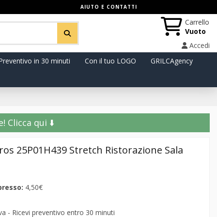
AIUTO E CONTATTI
Carrello
Vuoto
Accedi
Preventivo in 30 minuti
Con il tuo LOGO
GRILCAgency
️ Clicca qui ⬇️
ros 25P01H439 Stretch Ristorazione Sala
presso:
4,50€
 - Ricevi preventivo entro 30 minuti