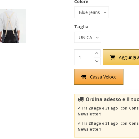
Colore
Taglia
Aggiungi a
Cassa Veloce
Ordina adesso e il tu
✔
Tra
28 ago
e
31 ago
con
Cons
Newsletter!
✔
Tra
28 ago
e
31 ago
con
Conse
Newsletter!