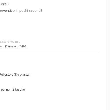
 ora »
reventivo in pochi secondi!
33,90 € IVA incl.
y o Klarna è di 149€
oliestere 3
% elastan
 penne , 2 tasche