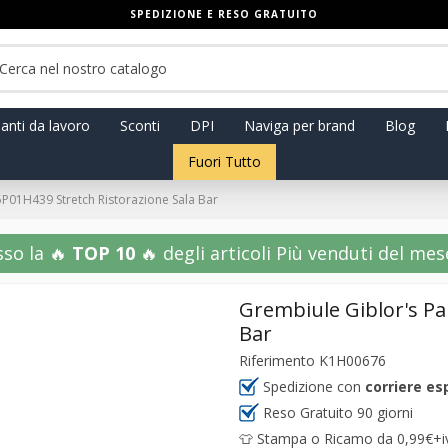
SPEDIZIONE E RESO GRATUITO
anti da lavoro
Sconti
DPI
Naviga per brand
Blog
Fuori Tutto
P01H439 Stretch Ristorazione Sala Bar
sso la 🔥
TOP 10
🔥 degli articoli Più venduti del mese!
Grembiule Giblor's Pa
Bar
Riferimento
K1H00676
Spedizione con
corriere es
Reso Gratuito 90 giorni
👕 Stampa o Ricamo da 0,99€+iva