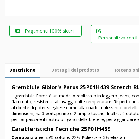
Pagamenti 100% sicuri
Personalizza con il
Descrizione
Dettagli del prodotto
Recension
Grembiule Giblor's Paros 25P01H439 Stretch Ri
Il grembiule Paros è un modello realizzato in leggero jeans, co
fiammato, resistente al lavaggio alte temperature. Rispetto ad al
al cliente di poter scegliere come allacciarlo, utilizzando bretel
dimensioni, ha 3 portapenne e 2 ampie tasche. Inoltre, è dotato di 
per far passare il nastro o i ganci delle bretelle, per agganciare 
Caratteristiche Tecniche 25P01H439
Composizione
: 75% cotone, 22% Poliestere 3% elastan