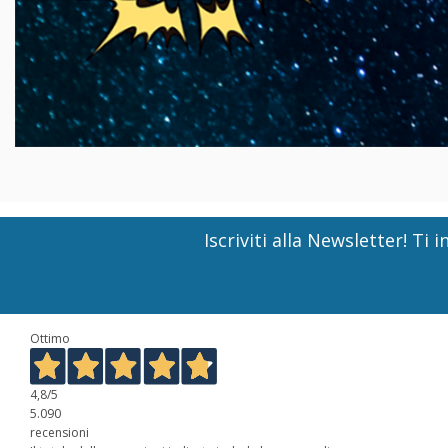
Iscriviti alla Newsletter! T
Ottimo
4,8
/5
5.090
recensioni