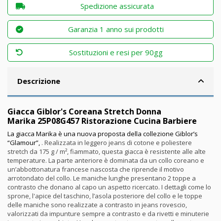
Spedizione assicurata
Garanzia 1 anno sui prodotti
Sostituzioni e resi per 90gg
Descrizione
Giacca Giblor's Coreana Stretch Donna
Marika 25P08G457 Ristorazione Cucina Barbiere
La giacca Marika è una nuova proposta della collezione Giblor’s
“Glamour”,
. Realizzata in leggero jeans di cotone e poliestere
stretch da 175 g / m², fiammato, questa giacca è resistente alle alte
temperature. La parte anteriore è dominata da un collo coreano e
un’abbottonatura francese nascosta che riprende il motivo
arrotondato del collo. Le maniche lunghe presentano 2 toppe a
contrasto che donano al capo un aspetto ricercato. I dettagli come lo
sprone, l'apice del taschino, l’asola posteriore del collo e le toppe
delle maniche sono realizzate a contrasto in jeans rovescio,
valorizzati da impunture sempre a contrasto e da rivetti e minuterie