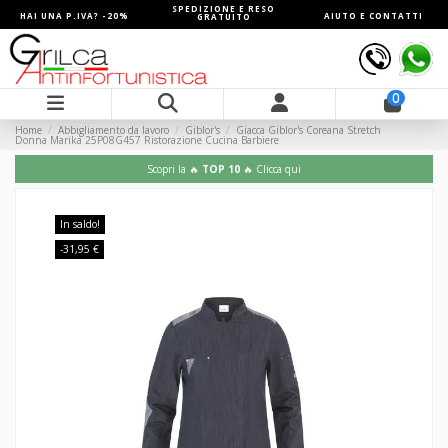
SPEDIZIONE E RESO
HAI UNA P.IVA? -20%
AIUTO E CONTATTI
GRATUITO
0
Home
Abbigliamento da lavoro
Giblor's
Giacca Giblor's Coreana Stretch
Donna Marika 25P08G457 Ristorazione Cucina Barbiere
Scopri la 🔥
TOP 10
🔥 Clicca qui
In saldo!
-31,95 €