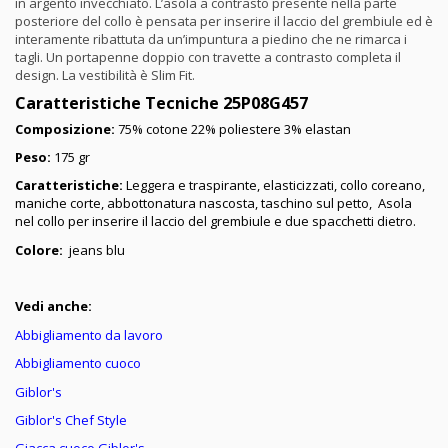
in argento invecchiato. L’asola a contrasto presente nella parte
posteriore del collo è pensata per inserire il laccio del grembiule ed è
interamente ribattuta da un’impuntura a piedino che ne rimarca i
tagli. Un portapenne doppio con travette a contrasto completa il
design. La vestibilità è Slim Fit.
Caratteristiche Tecniche 25P08G457
Composizione:
75% cotone 22% poliestere 3% elastan
Peso:
175 gr
Caratteristiche:
Leggera e traspirante, elasticizzati, collo coreano,
maniche corte, abbottonatura nascosta, taschino sul petto, Asola
nel collo per inserire il laccio del grembiule e due spacchetti dietro.
Colore:
jeans blu
Vedi anche:
Abbigliamento da lavoro
Abbigliamento cuoco
Giblor's
Giblor's Chef Style