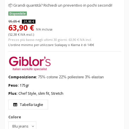
📦
Grandi quantità? Richiedi un preventivo in pochi secondi!
Disponibile
95,85 €
-31,95 €
63,90 €
IVA inclusa
(52,38 € IVA escl.)
Prezzo più basso negli ultimi 30 giorni: 63,90 € IVA incl.
L'ordine minimo per utilizzare Scalapay o Klarna è di 149€
Composizione:
75
% cotone 22% poliestere 3
% elastan
Peso:
175gr
Plus:
Chef Style, slim fit, Stretch
Tabella taglie
Colore