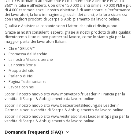
Dal 1995 forniamo attentamente e costantemente Aziende e Privati a
360° in Italia e all'estero. Con oltre 150.000 clienti online, 70.000 PMI e più
di 4.000 testimonianze il nostro obiettivo è di aumentare le Performance
dei lavoratori, la loro immagine agli occhi dei clienti, e la loro sicurezza
con i migliori prodotti di Scarpe & Abbigliamento da lavoro online.
Qualità e Assistenza costante sono i fattori che più ci distinguono.
Grazie ai nostri consulenti esperti, grazie ai nostri prodotti di alta qualità:
diventeremo il tuo nuovo partner sul lavoro, come lo siamo già per la
maggior parte dei lavoratori Italiani.
Chi è "GRILCA?"
Promessa del Marchio
La nostra Mission: perchè
La nostra Storia
Mappa del sito
Parlano di Noi
Pagina Testimonianze
Lavora con noi
Scopri il nostro nuovo sito
www.monvetpro.fr
Leader in Francia per la
vendita di Scarpe & Abbigliamento da lavoro online
Scopri il nostro nuovo sito
www.bestearbeitskleidung.de
Leader in
Germania per la vendita di Scarpe & Abbigliamento da lavoro online
Scopri il nostro nuovo sito
www.vestirlaboral.es
Leader in Spagna per la
vendita di Scarpe & Abbigliamento da lavoro online
Domande frequenti (FAQ)