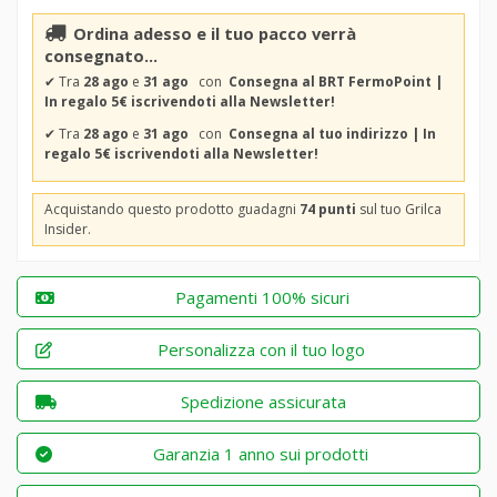
Ordina adesso e il tuo pacco verrà
consegnato...
✔
Tra
28 ago
e
31 ago
con
Consegna al BRT FermoPoint |
In regalo 5€ iscrivendoti alla Newsletter!
✔
Tra
28 ago
e
31 ago
con
Consegna al tuo indirizzo | In
regalo 5€ iscrivendoti alla Newsletter!
Acquistando questo prodotto guadagni
74 punti
sul tuo Grilca
Insider.
Pagamenti 100% sicuri
Personalizza con il tuo logo
Spedizione assicurata
Garanzia 1 anno sui prodotti