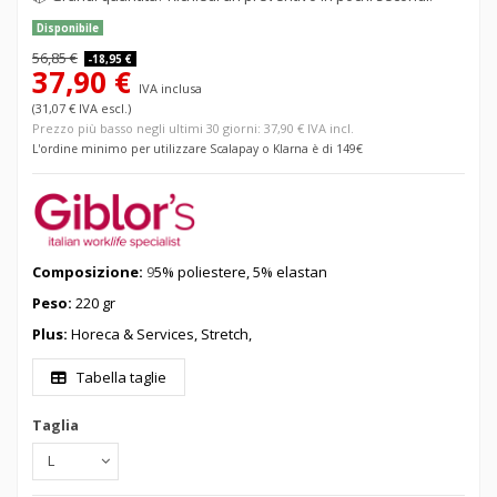
Disponibile
56,85 €
-18,95 €
37,90 €
IVA inclusa
(31,07 € IVA escl.)
Prezzo più basso negli ultimi 30 giorni: 37,90 € IVA incl.
L'ordine minimo per utilizzare Scalapay o Klarna è di 149€
Composizione:
9
5% poliestere, 5
% elastan
Peso:
220 gr
Plus:
Horeca & Services, Stretch,
Tabella taglie
Taglia