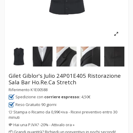
Gilet Giblor's Julio 24P01E405 Ristorazione
Sala Bar Ho.Re.Ca Stretch
Riferimento
K1E00588
Spedizione con
corriere espresso:
4,50€
Reso Gratuito 90 giorni
👕 Stampa o Ricamo da 0,99€+iva - Ricevi preventivo entro 30
minuti
💸
Hai una P.IVA? -20% - Attivalo ora »
📦
Grandi quantità? Richiedi un preventivo in pochi secondi!