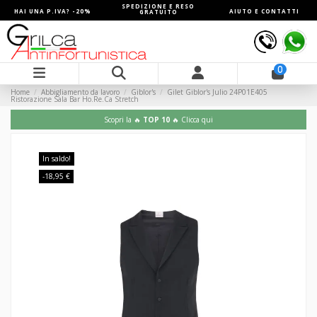
SPEDIZIONE E RESO
HAI UNA P.IVA? -20%
AIUTO E CONTATTI
GRATUITO
0
Home
Abbigliamento da lavoro
Giblor's
Gilet Giblor's Julio 24P01E405
Ristorazione Sala Bar Ho.Re.Ca Stretch
Scopri la 🔥
TOP 10
🔥 Clicca qui
In saldo!
-18,95 €