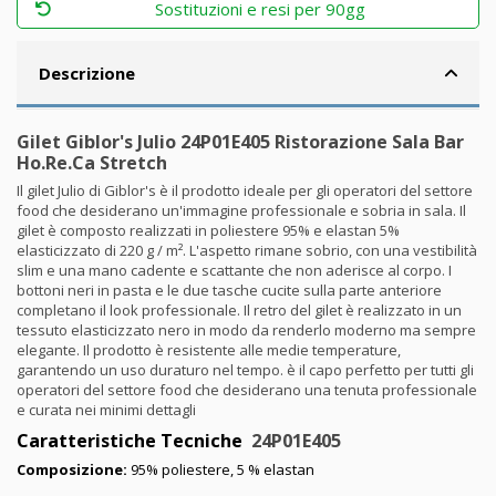
Sostituzioni e resi per 90gg
Descrizione
Gilet Giblor's Julio 24P01E405 Ristorazione Sala Bar
Ho.Re.Ca Stretch
Il gilet Julio di Giblor's è il prodotto ideale per gli operatori del settore
food che desiderano un'immagine professionale e sobria in sala. Il
gilet è composto realizzati in poliestere 95% e elastan 5%
elasticizzato di 220 g / m². L'aspetto rimane sobrio, con una vestibilità
slim e una mano cadente e scattante che non aderisce al corpo. I
bottoni neri in pasta e le due tasche cucite sulla parte anteriore
completano il look professionale. Il retro del gilet è realizzato in un
tessuto elasticizzato nero in modo da renderlo moderno ma sempre
elegante. Il prodotto è resistente alle medie temperature,
garantendo un uso duraturo nel tempo. è il capo perfetto per tutti gli
operatori del settore food che desiderano una tenuta professionale
e curata nei minimi dettagli
Caratteristiche Tecniche
24P01E405
Composizione:
95% poliestere, 5 % elastan