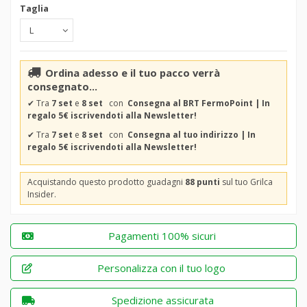
Taglia
Ordina adesso e il tuo pacco verrà
consegnato...
✔
Tra
7 set
e
8 set
con
Consegna al BRT FermoPoint | In
regalo 5€ iscrivendoti alla Newsletter!
✔
Tra
7 set
e
8 set
con
Consegna al tuo indirizzo | In
regalo 5€ iscrivendoti alla Newsletter!
Acquistando questo prodotto guadagni
88 punti
sul tuo Grilca
Insider.
Pagamenti 100% sicuri
Personalizza con il tuo logo
Spedizione assicurata