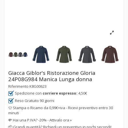
Giacca Giblor's Ristorazione Gloria
24P08G984 Manica Lunga donna
Riferimento
K8G00623
Spedizione con
corriere espresso:
4,50€
Reso Gratuito 90 giorni
👕 Stampa o Ricamo da 0,99€+iva - Ricevi preventivo entro 30
minuti
💸
Hai una P.IVA? -20% - Attivalo ora »
📦
Grandi quantità? Richiedi un preventivo in pochi secondi!