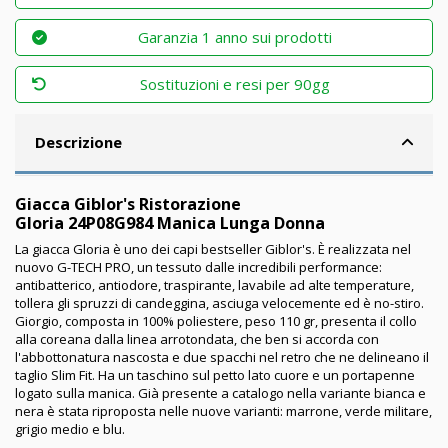
Garanzia 1 anno sui prodotti
Sostituzioni e resi per 90gg
Descrizione
Giacca Giblor's Ristorazione
Gloria 24P08G984 Manica Lunga Donna
La giacca Gloria è uno dei capi bestseller Giblor's. È realizzata nel
nuovo G-TECH PRO, un tessuto dalle incredibili performance:
antibatterico, antiodore, traspirante, lavabile ad alte temperature,
tollera gli spruzzi di candeggina, asciuga velocemente ed è no-stiro.
Giorgio, composta in 100% poliestere, peso 110 gr, presenta il collo
alla coreana dalla linea arrotondata, che ben si accorda con
l'abbottonatura nascosta e due spacchi nel retro che ne delineano il
taglio Slim Fit. Ha un taschino sul petto lato cuore e un portapenne
logato sulla manica. Già presente a catalogo nella variante bianca e
nera è stata riproposta nelle nuove varianti: marrone, verde militare,
grigio medio e blu.