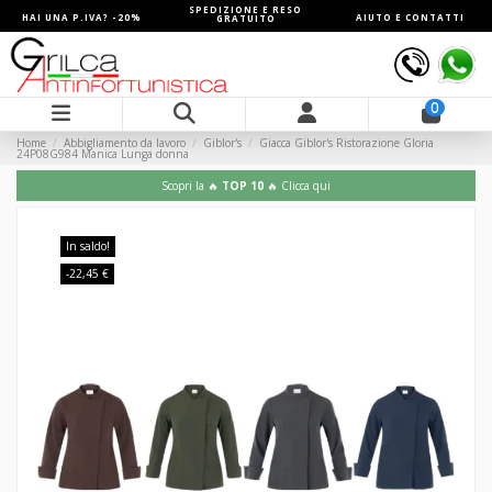
SPEDIZIONE E RESO
HAI UNA P.IVA? -20%
AIUTO E CONTATTI
GRATUITO
0
Home
Abbigliamento da lavoro
Giblor's
Giacca Giblor's Ristorazione Gloria
24P08G984 Manica Lunga donna
Scopri la 🔥
TOP 10
🔥 Clicca qui
In saldo!
-22,45 €