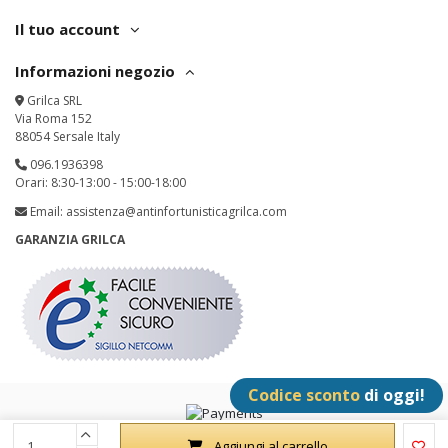
Il tuo account
Informazioni negozio
Grilca SRL
Via Roma 152
88054 Sersale Italy
096.1936398
Orari: 8:30-13:00 - 15:00-18:00
Email:
assistenza@antinfortunisticagrilca.com
GARANZIA GRILCA
Codice sconto
di oggi!
Grilca SRL - P.IVA: IT02342180797 - All Rights Reserved
Aggiungi al carrello