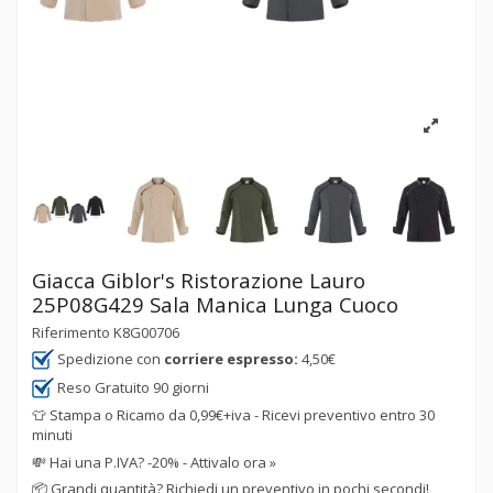
Giacca Giblor's Ristorazione Lauro
25P08G429 Sala Manica Lunga Cuoco
Riferimento
K8G00706
Spedizione con
corriere espresso:
4,50€
Reso Gratuito 90 giorni
👕 Stampa o Ricamo da 0,99€+iva - Ricevi preventivo entro 30
minuti
💸
Hai una P.IVA? -20% - Attivalo ora »
📦
Grandi quantità? Richiedi un preventivo in pochi secondi!