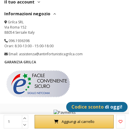
Il tuo account
Informazioni negozio
Grilca SRL
Via Roma 152
88054 Sersale Italy
096.1936398
Orari: 8:30-13:00 - 15:00-18:00
Email:
assistenza@antinfortunisticagrilca.com
GARANZIA GRILCA
Codice sconto
di oggi!
Grilca SRL - P.IVA: IT02342180797 - All Rights Reserved
Aggiungi al carrello