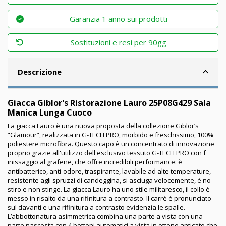
Garanzia 1 anno sui prodotti
Sostituzioni e resi per 90gg
Descrizione
Giacca Giblor's Ristorazione Lauro 25P08G429 Sala
Manica Lunga Cuoco
La giacca Lauro è una nuova proposta della collezione Giblor’s
“Glamour”, realizzata in G-TECH PRO, morbido e freschissimo, 100%
poliestere microfibra. Questo capo è un concentrato di innovazione
proprio grazie all'utilizzo dell'esclusivo tessuto G-TECH PRO con f
inissaggio al grafene, che offre incredibili performance: è
antibatterico, anti-odore, traspirante, lavabile ad alte temperature,
resistente agli spruzzi di candeggina, si asciuga velocemente, è no-
stiro e non stinge. La giacca Lauro ha uno stile militaresco, il collo è
messo in risalto da una rifinitura a contrasto. Il carré è pronunciato
sul davanti e una rifinitura a contrasto evidenzia le spalle.
L’abbottonatura asimmetrica combina una parte a vista con una
parte nascosta con 4 bottoni automatici a vista in ottone anticato che