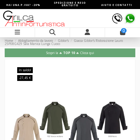
SPEDIZIONE E RESO
HAI UNA P.IVA? -20%
AIUTO E CONTATTI
GRATUITO
0
Home
Abbigliamento da lavoro
Giblor's
Giacca Giblor's Ristorazione Lauro
25P08G429 Sala Manica Lunga Cuoco
Scopri la 🔥
TOP 10
🔥 Clicca qui
In saldo!
-27,45 €