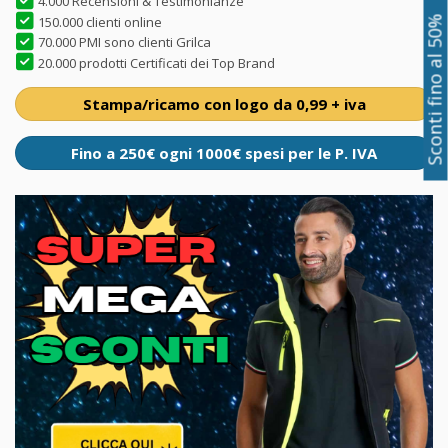
4.000 Recensioni & Testimonianze
150.000 clienti online
Sconti fino al 50%
70.000 PMI sono clienti Grilca
20.000 prodotti Certificati dei Top Brand
Stampa/ricamo con logo da 0,99 + iva
Fino a 250€ ogni 1000€ spesi per le P. IVA