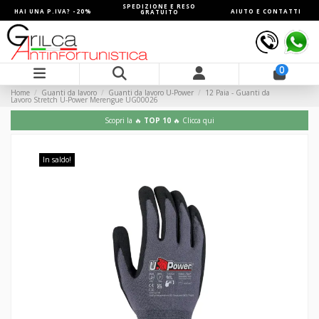
SPEDIZIONE E RESO
HAI UNA P.IVA? -20%
AIUTO E CONTATTI
GRATUITO
0
Home
Guanti da lavoro
Guanti da lavoro U-Power
12 Paia - Guanti da
Lavoro Stretch U-Power Merengue UG00026
Scopri la 🔥
TOP 10
🔥 Clicca qui
In saldo!