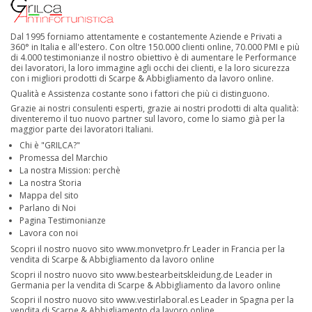
Dal 1995 forniamo attentamente e costantemente Aziende e Privati a
360° in Italia e all'estero. Con oltre 150.000 clienti online, 70.000 PMI e più
di 4.000 testimonianze il nostro obiettivo è di aumentare le Performance
dei lavoratori, la loro immagine agli occhi dei clienti, e la loro sicurezza
con i migliori prodotti di Scarpe & Abbigliamento da lavoro online.
Qualità e Assistenza costante sono i fattori che più ci distinguono.
Grazie ai nostri consulenti esperti, grazie ai nostri prodotti di alta qualità:
diventeremo il tuo nuovo partner sul lavoro, come lo siamo già per la
maggior parte dei lavoratori Italiani.
Chi è "GRILCA?"
Promessa del Marchio
La nostra Mission: perchè
La nostra Storia
Mappa del sito
Parlano di Noi
Pagina Testimonianze
Lavora con noi
Scopri il nostro nuovo sito
www.monvetpro.fr
Leader in Francia per la
vendita di Scarpe & Abbigliamento da lavoro online
Scopri il nostro nuovo sito
www.bestearbeitskleidung.de
Leader in
Germania per la vendita di Scarpe & Abbigliamento da lavoro online
Scopri il nostro nuovo sito
www.vestirlaboral.es
Leader in Spagna per la
vendita di Scarpe & Abbigliamento da lavoro online