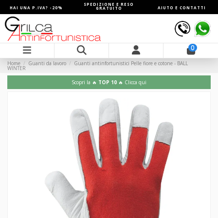
SPEDIZIONE E RESO
HAI UNA P.IVA? -20%
AIUTO E CONTATTI
GRATUITO
0
Home
Guanti da lavoro
Guanti antinfortunistici Pelle fiore e cotone - BALL
WINTER
Scopri la 🔥
TOP 10
🔥 Clicca qui