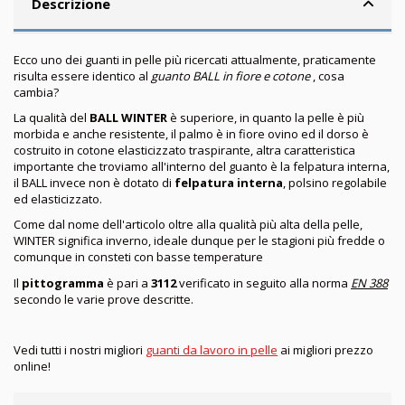
Descrizione
Ecco uno dei guanti in pelle più ricercati attualmente, praticamente
risulta essere identico al
guanto BALL in fiore e cotone
, cosa
cambia?
La qualità del
BALL WINTER
è superiore, in quanto la pelle è più
morbida e anche resistente, il palmo è in fiore ovino ed il dorso è
costruito in cotone elasticizzato traspirante, altra caratteristica
importante che troviamo all'interno del guanto è la felpatura interna,
il BALL invece non è dotato di
felpatura interna
, polsino regolabile
ed elasticizzato.
Come dal nome dell'articolo oltre alla qualità più alta della pelle,
WINTER significa inverno, ideale dunque per le stagioni più fredde o
comunque in consteti con basse temperature
Il
pittogramma
è pari a
3112
verificato in seguito alla norma
EN 388
secondo le varie prove descritte.
Vedi tutti i nostri migliori
guanti da lavoro in pelle
ai migliori prezzo
online!