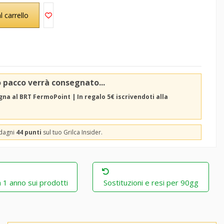
l carrello
o pacco verrà consegnato...
na al BRT FermoPoint | In regalo 5€ iscrivendoti alla
adagni
44 punti
sul tuo Grilca Insider.
 1 anno sui prodotti
Sostituzioni e resi per 90gg