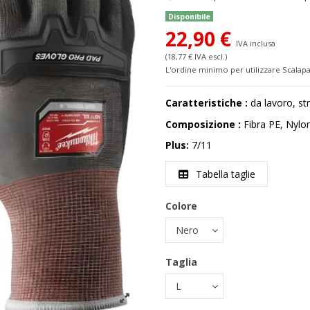
Disponibile
22,90 €
IVA inclusa
(18,77 € IVA escl.)
L'ordine minimo per utilizzare Scalapa
Caratteristiche :
da lavoro, s
Composizione :
Fibra PE, Nylon
Plus:
7/11
Tabella taglie
Colore
Taglia