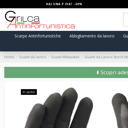
HAI UNA P.IVA? -20%
Scarpe Antinfortunistiche
Abbigliamento da lavoro
Gu
Home
Guanti da lavoro
Guanti Milwaukee
Guanti da Lavoro Strech M
⬇️ Scopri ade
In saldo!