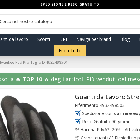
SPEDIZIONE E RESO GRATUITO
anti da lavoro
Sconti
DPI
Naviga per brand
Blog
Fuori Tutto
ilwaukee Pad Pro Taglio D 4932498501
sso la 🔥
TOP 10
🔥 degli articoli Più venduti del mese!
Guanti da Lavoro Str
Riferimento
4932498503
Spedizione con
corriere es
Reso Gratuito 90 giorni
💸
Hai una P.IVA? -20% - Attivalo
📦
Grandi quantità? Richiedi un p