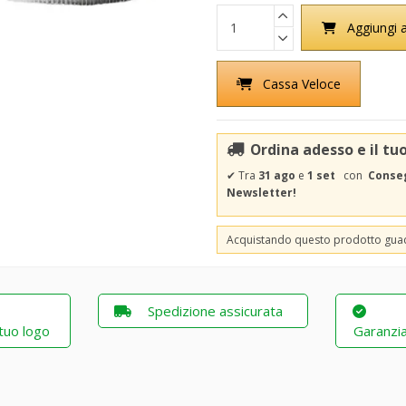
Aggiungi a
Cassa Veloce
Ordina adesso e il tu
✔
Tra
31 ago
e
1 set
con
Conseg
Newsletter!
Acquistando questo prodotto gu
Spedizione assicurata
 tuo logo
Garanzia