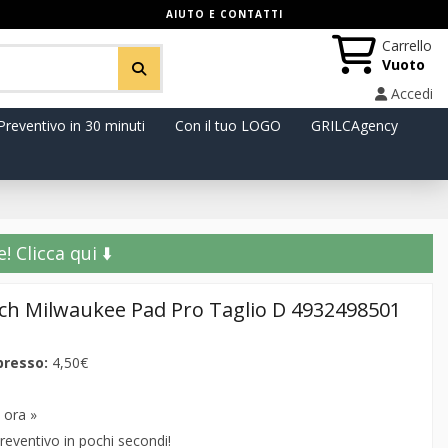
AIUTO E CONTATTI
Carrello
Vuoto
Accedi
Preventivo in 30 minuti
Con il tuo LOGO
GRILCAgency
️ Clicca qui ⬇️
ech Milwaukee Pad Pro Taglio D 4932498501
presso:
4,50€
 ora »
reventivo in pochi secondi!