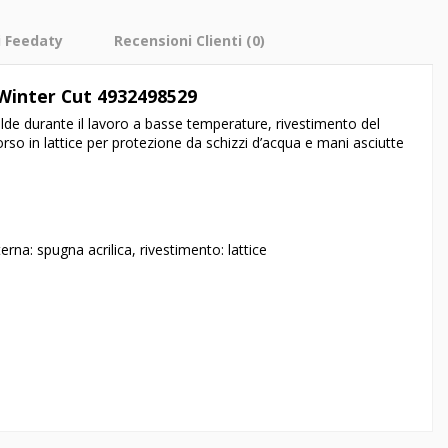
i Feedaty
Recensioni Clienti
(0)
Winter Cut 4932498529
calde durante il lavoro a basse temperature, rivestimento del
rso in lattice per protezione da schizzi d’acqua e mani asciutte
erna: spugna acrilica, rivestimento: lattice