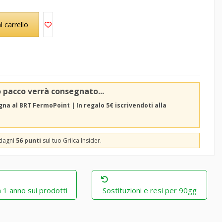
l carrello
o pacco verrà consegnato...
na al BRT FermoPoint | In regalo 5€ iscrivendoti alla
adagni
56 punti
sul tuo Grilca Insider.
 1 anno sui prodotti
Sostituzioni e resi per 90gg