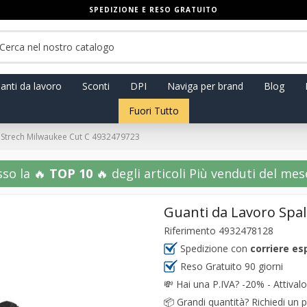
SPEDIZIONE E RESO GRATUITO
anti da lavoro
Sconti
DPI
Naviga per brand
Blog
Fuori Tutto
 Strech Milwaukee Cut C 4932479723
sso la 🔥
TOP 10
🔥 degli articoli Più venduti del mese!
Guanti da Lavoro Spa
Riferimento
4932478128
Spedizione con
corriere es
Reso Gratuito 90 giorni
💸
Hai una P.IVA? -20% - Attivalo
📦
Grandi quantità? Richiedi un p