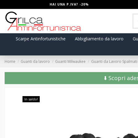
HAI UNA P.IVA? -20%
Scarpe Antinfortunistiche
Abbigliamento da lavoro
Gu
Home
Guanti da lavoro
Guanti Milwaukee
Guanti da Lavoro Spalmati
⬇️ Scopri ade
In saldo!