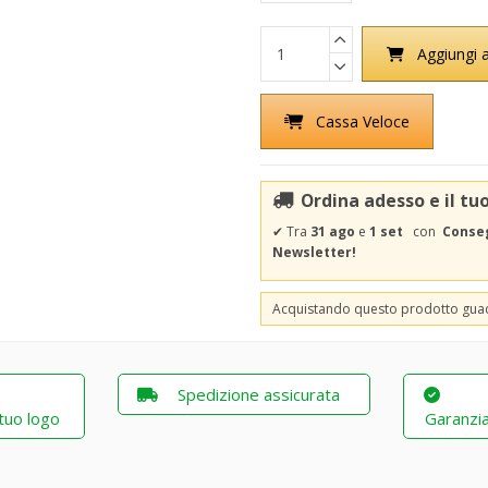
Aggiungi a
Cassa Veloce
Ordina adesso e il tu
✔
Tra
31 ago
e
1 set
con
Conseg
Newsletter!
Acquistando questo prodotto gu
Spedizione assicurata
 tuo logo
Garanzia