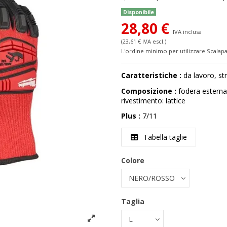
Disponibile
28,80 €
IVA inclusa
(23,61 € IVA escl.)
L'ordine minimo per utilizzare Scalapa
Caratteristiche :
da lavoro, st
Composizione :
fodera esterna:
rivestimento: lattice
Plus :
7/11
Tabella taglie
Colore
Taglia