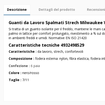
Descrizione
Dettagli del prodotto
Recension
Guanti da Lavoro Spalmati Strech Milwaukee 
Si tratta di un guanto isolante per il freddo, mantiene le mani 
palmo in lattice per comfort prolungato, rivestimento a ¾ sul do
in ambienti freddi e umidi. Normative EN ISO 21420
Caratteristiche tecniche 4932498529
Caratteristiche :
da lavoro, strech, confortevoli
Composizione :
fodera esterna: nylon, fibra elastica, fodera int
Confezione :
6 paia
Colore :
nero/rosso
Taglie :
7/11