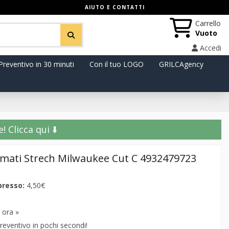
AIUTO E CONTATTI
Carrello
Vuoto
Accedi
Preventivo in 30 minuti
Con il tuo LOGO
GRILCAgency
️ Clicca qui ⬇️
lmati Strech Milwaukee Cut C 4932479723
presso:
4,50€
 ora »
reventivo in pochi secondi!