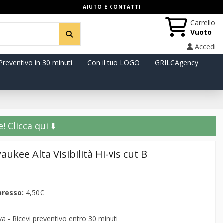
AIUTO E CONTATTI
Carrello
Vuoto
Accedi
Preventivo in 30 minuti
Con il tuo LOGO
GRILCAgency
️ Clicca qui ⬇️
ukee Alta Visibilità Hi-vis cut B
presso:
4,50€
 - Ricevi preventivo entro 30 minuti