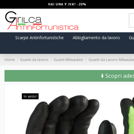
HAI UNA P.IVA? -20%
Scarpe Antinfortunistiche
Abbigliamento da lavoro
Gu
Home
Guanti da lavoro
Guanti Milwaukee
Guanti da Lavoro Milwaukee
⬇️ Scopri ade
In saldo!