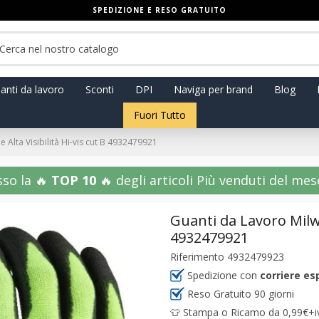
SPEDIZIONE E RESO GRATUITO
anti da lavoro
Sconti
DPI
Naviga per brand
Blog
Fuori Tutto
 Alta Visibilità Hi-vis cut B 4932479921
sso la 🔥
TOP 10
🔥 degli articoli Più venduti del mese!
Guanti da Lavoro Milwa
4932479921
Riferimento
4932479923
Spedizione con
corriere es
Reso Gratuito 90 giorni
👕 Stampa o Ricamo da 0,99€+iva