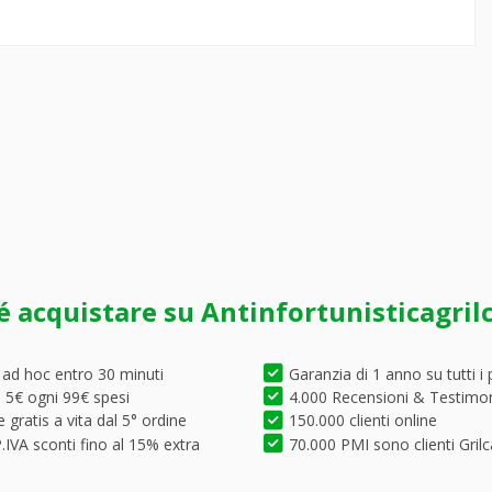
é acquistare su Antinfortunisticagril
 ad hoc entro 30 minuti
Garanzia di 1 anno su tutti i 
5€ ogni 99€ spesi
4.000 Recensioni & Testimo
 gratis a vita dal 5° ordine
150.000 clienti online
.IVA sconti fino al 15% extra
70.000 PMI sono clienti Grilc