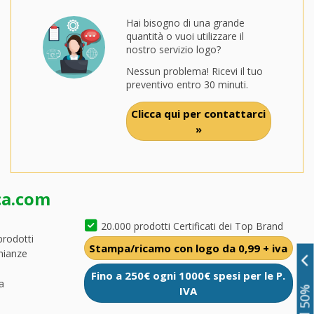
Hai bisogno di una grande
quantità o vuoi utilizzare il
nostro servizio logo?
Nessun problema! Ricevi il tuo
preventivo entro 30 minuti.
Clicca qui per contattarci
»
ca.com
20.000 prodotti Certificati dei Top Brand
prodotti
Stampa/ricamo con logo da 0,99 + iva
nianze
Fino a 250€ ogni 1000€ spesi per le P.
a
IVA