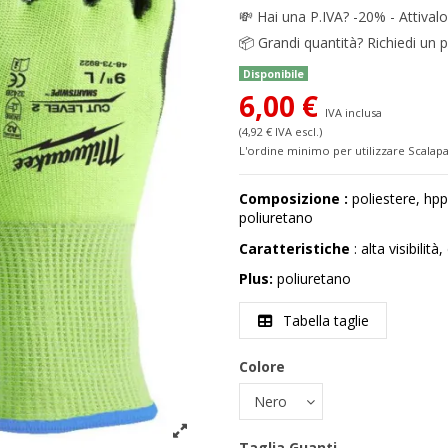
💸
Hai una P.IVA? -20% - Attivalo
📦
Grandi quantità? Richiedi un p
Disponibile
6,00 €
IVA inclusa
(4,92 € IVA escl.)
L'ordine minimo per utilizzare Scalapa
Composizione :
poliestere, hppe
poliuretano
Caratteristiche
: alta visibilità
Plus:
poliuretano
Tabella taglie
Colore
Taglia Guanti