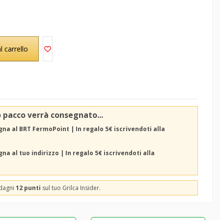
l carrello
o pacco verrà consegnato...
na al BRT FermoPoint | In regalo 5€ iscrivendoti alla
na al tuo indirizzo | In regalo 5€ iscrivendoti alla
adagni
12 punti
sul tuo Grilca Insider.