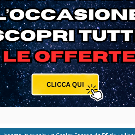
i invieremo in regalo un Codice Sconto da
5€
da utilizza