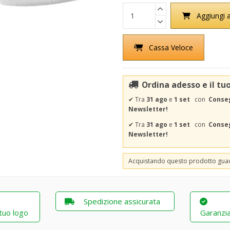
Aggiungi a
Cassa Veloce
Ordina adesso e il tu
✔
Tra
31 ago
e
1 set
con
Conseg
Newsletter!
✔
Tra
31 ago
e
1 set
con
Conseg
Newsletter!
Acquistando questo prodotto gu
Spedizione assicurata
 tuo logo
Garanzia