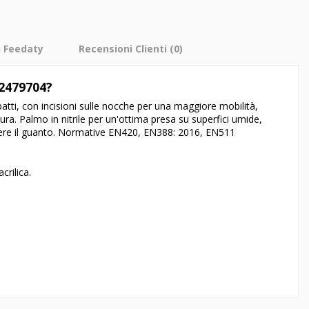
i Feedaty
Recensioni Clienti
(0)
2479704?
patti, con incisioni sulle nocche per una maggiore mobilità,
usura. Palmo in nitrile per un'ottima presa su superfici umide,
ere il guanto. Normative EN420, EN388: 2016, EN511
crilica.