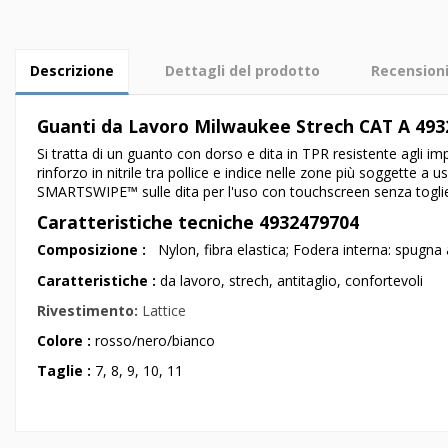
Descrizione
Dettagli del prodotto
Recension
Guanti da Lavoro Milwaukee Strech CAT A 493
Si tratta di un guanto con dorso e dita in TPR resistente agli im
rinforzo in nitrile tra pollice e indice nelle zone più soggette a 
SMARTSWIPE™ sulle dita per l'uso con touchscreen senza togli
Caratteristiche tecniche 4932479704
Composizione :
Nylon, fibra elastica; Fodera interna: spugna a
Caratteristiche :
da lavoro, strech, antitaglio, confortevoli
Rivestimento:
Lattice
Colore :
rosso/nero/bianco
Taglie :
7, 8, 9, 10, 11