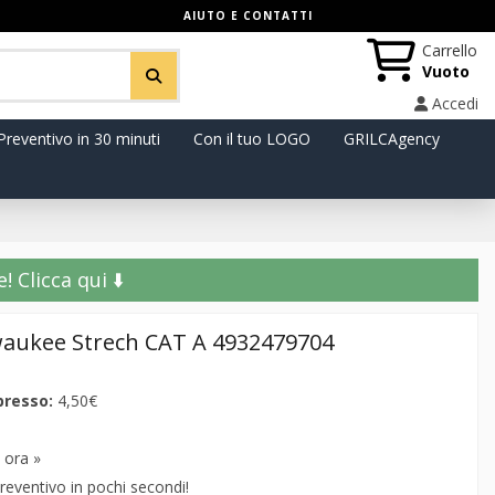
AIUTO E CONTATTI
Carrello
Vuoto
Accedi
Preventivo in 30 minuti
Con il tuo LOGO
GRILCAgency
️ Clicca qui ⬇️
waukee Strech CAT A 4932479704
presso:
4,50€
 ora »
reventivo in pochi secondi!