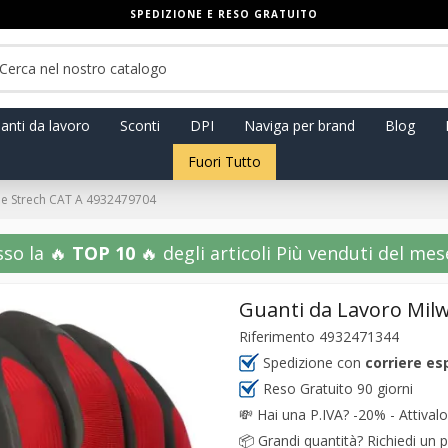
SPEDIZIONE E RESO GRATUITO
anti da lavoro
Sconti
DPI
Naviga per brand
Blog
Fuori Tutto
ee Strech CAT A 4932479704
sso la 🔥
TOP 10
🔥 degli articoli Più venduti del mese!
Guanti da Lavoro Mil
Riferimento
4932471344
Spedizione con
corriere es
Reso Gratuito 90 giorni
💸
Hai una P.IVA? -20% - Attivalo
📦
Grandi quantità? Richiedi un p