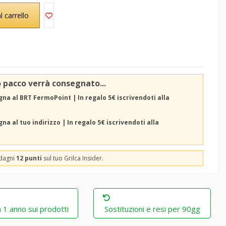
l carrello
o pacco verrà consegnato...
na al BRT FermoPoint | In regalo 5€ iscrivendoti alla
na al tuo indirizzo | In regalo 5€ iscrivendoti alla
adagni
12 punti
sul tuo Grilca Insider.
 1 anno sui prodotti
Sostituzioni e resi per 90gg