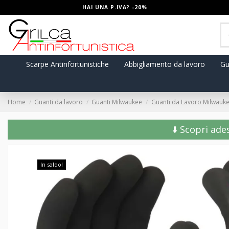
HAI UNA P.IVA? -20%
Scarpe Antinfortunistiche
Abbigliamento da lavoro
Gu
Home
Guanti da lavoro
Guanti Milwaukee
Guanti da Lavoro Milwauk
⬇️ Scopri ade
In saldo!