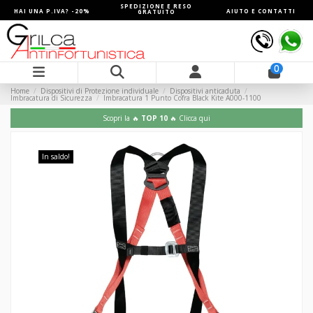
SPEDIZIONE E RESO
HAI UNA P.IVA? -20%
AIUTO E CONTATTI
GRATUITO
0
Home
Dispositivi di Protezione individuale
Dispositivi anticaduta
Imbracatura di Sicurezza
Imbracatura 1 Punto Cofra Black Kite A000-1100
Scopri la 🔥
TOP 10
🔥 Clicca qui
In saldo!