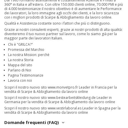
Dal 1995 forniamo attentamente e costantemente Aziende e Privati a
360° in Italia e all'estero. Con oltre 150.000 clienti online, 70.000 PMI e più
di 4.000 testimonianze il nostro obiettivo è di aumentare le Performance
dei lavoratori, la loro immagine agli occhi dei clienti, e la loro sicurezza
con i migliori prodotti di Scarpe & Abbigliamento da lavoro online.
Qualità e Assistenza costante sono i fattori che più ci distinguono.
Grazie ai nostri consulenti esperti, grazie ai nostri prodotti di alta qualità:
diventeremo il tuo nuovo partner sul lavoro, come lo siamo già per la
maggior parte dei lavoratori Italiani.
Chi è "GRILCA?"
Promessa del Marchio
La nostra Mission: perchè
La nostra Storia
Mappa del sito
Parlano di Noi
Pagina Testimonianze
Lavora con noi
Scopri il nostro nuovo sito
www.monvetpro.fr
Leader in Francia per la
vendita di Scarpe & Abbigliamento da lavoro online
Scopri il nostro nuovo sito
www.bestearbeitskleidung.de
Leader in
Germania per la vendita di Scarpe & Abbigliamento da lavoro online
Scopri il nostro nuovo sito
www.vestirlaboral.es
Leader in Spagna per la
vendita di Scarpe & Abbigliamento da lavoro online
Domande frequenti (FAQ)