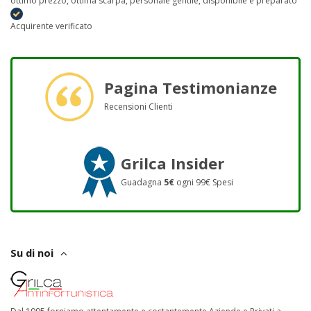
ottimo prezzo, ottima scarpa, personale gentile, disponibile e preparato
Acquirente verificato
Pagina Testimonianze
Recensioni Clienti
Grilca Insider
Guadagna
5€
ogni 99€ Spesi
Su di noi