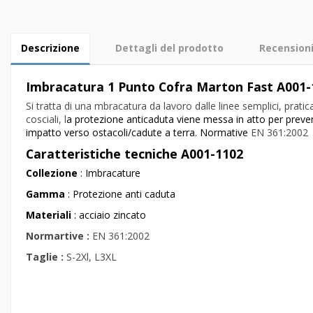
Descrizione
Dettagli del prodotto
Recension
Imbracatura 1 Punto Cofra Marton Fast A001-
Si tratta di una mbracatura da lavoro dalle linee semplici, prati
cosciali, l
a protezione anticaduta viene messa in atto per prevenir
impatto verso ostacoli/cadute a terra. Normative
EN 361:2002
Caratteristiche tecniche
A001-1102
Collezione
: Imbracature
Gamma
: Protezione anti caduta
Materiali
: acciaio zincato
Normartive :
EN 361:2002
Taglie :
S-2Xl, L3XL