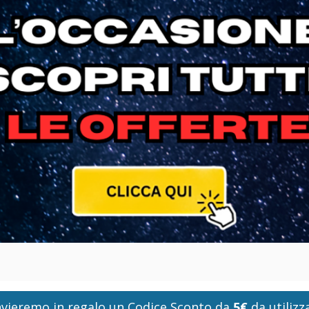
i invieremo in regalo un Codice Sconto da
5€
da utilizza