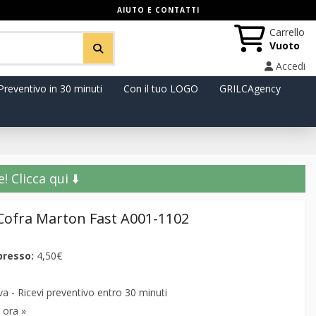
AIUTO E CONTATTI
Carrello
Vuoto
Accedi
Preventivo in 30 minuti
Con il tuo LOGO
GRILCAgency
️ Clicca qui ⬇️
Cofra Marton Fast A001-1102
presso:
4,50€
 - Ricevi preventivo entro 30 minuti
 ora »