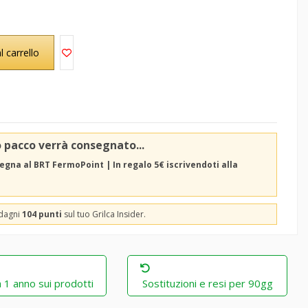
l carrello
o pacco verrà consegnato...
egna al BRT FermoPoint | In regalo 5€ iscrivendoti alla
adagni
104 punti
sul tuo Grilca Insider.
 1 anno sui prodotti
Sostituzioni e resi per 90gg