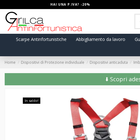
HAI UNA P.IVA? -20%
Scarpe Antinfortunistiche
Abbigliamento da lavoro
Gu
Home
Dispositivi di Protezione individuale
Dispositivi anticaduta
Imb
⬇️ Scopri ade
In saldo!