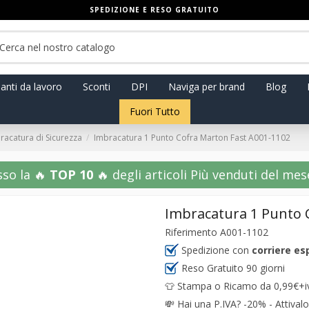
SPEDIZIONE E RESO GRATUITO
anti da lavoro
Sconti
DPI
Naviga per brand
Blog
Fuori Tutto
racatura di Sicurezza
Imbracatura 1 Punto Cofra Marton Fast A001-1102
sso la 🔥
TOP 10
🔥 degli articoli Più venduti del mese!
Imbracatura 1 Punto 
Riferimento
A001-1102
Spedizione con
corriere es
Reso Gratuito 90 giorni
👕 Stampa o Ricamo da 0,99€+iva
💸
Hai una P.IVA? -20% - Attivalo