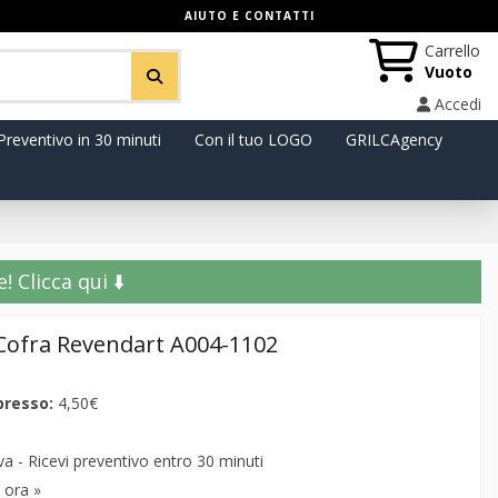
AIUTO E CONTATTI
Carrello
Vuoto
Accedi
Preventivo in 30 minuti
Con il tuo LOGO
GRILCAgency
️ Clicca qui ⬇️
Cofra Revendart A004-1102
presso:
4,50€
 - Ricevi preventivo entro 30 minuti
 ora »