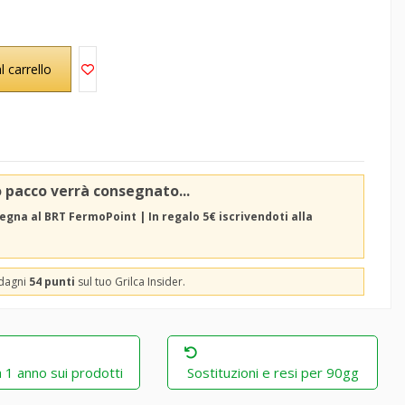
l carrello
o pacco verrà consegnato...
egna al BRT FermoPoint | In regalo 5€ iscrivendoti alla
adagni
54 punti
sul tuo Grilca Insider.
 1 anno sui prodotti
Sostituzioni e resi per 90gg