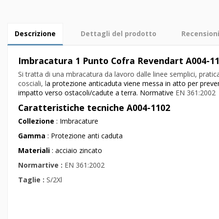
Descrizione
Dettagli del prodotto
Recension
Imbracatura 1 Punto Cofra Revendart A004-1
Si tratta di una mbracatura da lavoro dalle linee semplici, prati
cosciali, l
a protezione anticaduta viene messa in atto per prevenir
impatto verso ostacoli/cadute a terra. Normative
EN 361:2002
Caratteristiche tecniche
A004-1102
Collezione
: Imbracature
Gamma
: Protezione anti caduta
Materiali
: acciaio zincato
Normartive :
EN 361:2002
Taglie :
S/2Xl