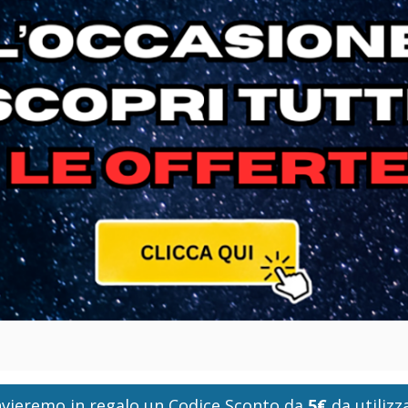
i invieremo in regalo un Codice Sconto da
5€
da utilizza