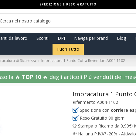
SPEDIZIONE E RESO GRATUITO
anti da lavoro
Sconti
DPI
Naviga per brand
Blog
Fuori Tutto
racatura di Sicurezza
Imbracatura 1 Punto Cofra Revendart A004-1102
sso la 🔥
TOP 10
🔥 degli articoli Più venduti del mese!
Imbracatura 1 Punto 
Riferimento
A004-1102
Spedizione con
corriere es
Reso Gratuito 90 giorni
👕 Stampa o Ricamo da 0,99€+iva
💸
Hai una P.IVA? -20% - Attivalo