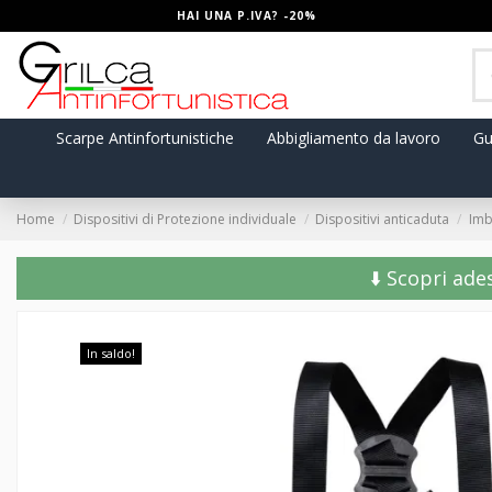
HAI UNA P.IVA? -20%
Scarpe Antinfortunistiche
Abbigliamento da lavoro
Gu
Home
Dispositivi di Protezione individuale
Dispositivi anticaduta
Imb
⬇️ Scopri ade
In saldo!