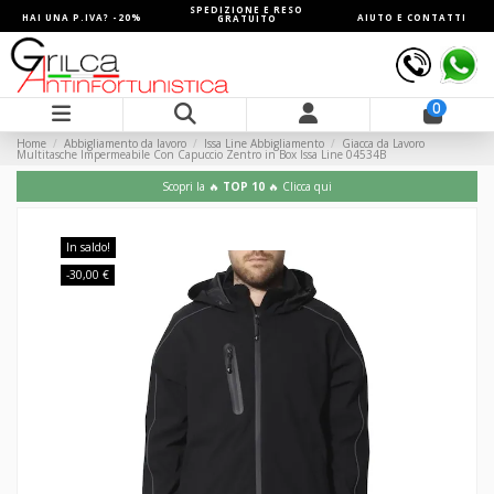
SPEDIZIONE E RESO
HAI UNA P.IVA? -20%
AIUTO E CONTATTI
GRATUITO
0
Home
Abbigliamento da lavoro
Issa Line Abbigliamento
Giacca da Lavoro
Multitasche Impermeabile Con Capuccio Zentro in Box Issa Line 04534B
Scopri la 🔥
TOP 10
🔥 Clicca qui
In saldo!
-30,00 €