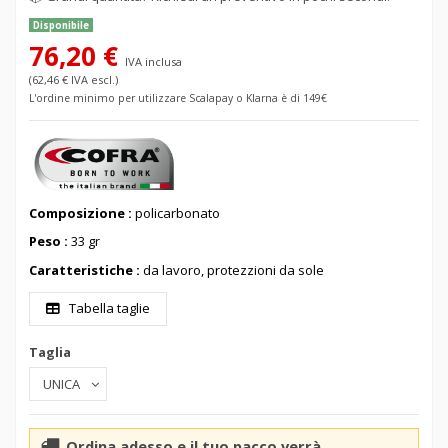
Disponibile
76,20 €
IVA inclusa
(62,46 € IVA escl.)
L'ordine minimo per utilizzare Scalapay o Klarna è di 149€
Composizione :
policarbonato
Peso :
33 gr
Caratteristiche :
da lavoro, protezzioni da sole
Tabella taglie
Taglia
Ordina adesso e il tuo pacco verrà