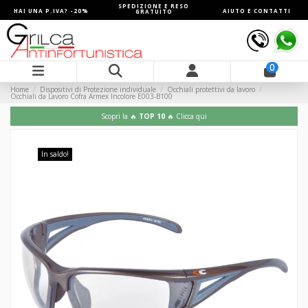
SPEDIZIONE E RESO
HAI UNA P.IVA? -20%
AIUTO E CONTATTI
GRATUITO
0
Home
Dispositivi di Protezione individuale
Occhiali protettivi da lavoro
Occhiali da Lavoro Cofra Armex Incolore E003-B100
Scopri la 🔥
TOP 10
🔥 Clicca qui
In saldo!