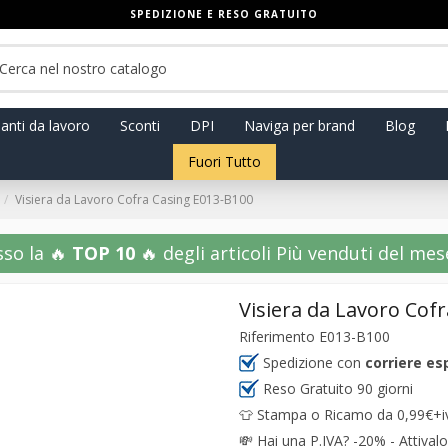
SPEDIZIONE E RESO GRATUITO
anti da lavoro
Sconti
DPI
Naviga per brand
Blog
Fuori Tutto
Visiera da Lavoro Cofra Casing E013-B100
sso la 🔥
TOP 10
🔥 degli articoli Più venduti del mese!
Visiera da Lavoro Cof
Riferimento
E013-B100
Spedizione con
corriere es
Reso Gratuito 90 giorni
👕 Stampa o Ricamo da 0,99€+iva
💸
Hai una P.IVA? -20% - Attivalo