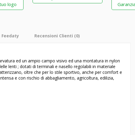
 tuo logo
Garanzia
i Feedaty
Recensioni Clienti
(0)
i curvatura ed un ampio campo visivo ed una montatura in nylon
e lenti ; dotati di terminali e nasello regolabili in materiale
atterizzano, oltre che per lo stile sportivo, anche per comfort e
 intensa e con rischio di abbagliamento, agricoltura, edilizia,