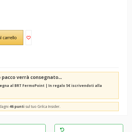
l carrello
o pacco verrà consegnato...
egna al BRT FermoPoint | In regalo 5€ iscrivendoti alla
adagni
46 punti
sul tuo Grilca Insider.