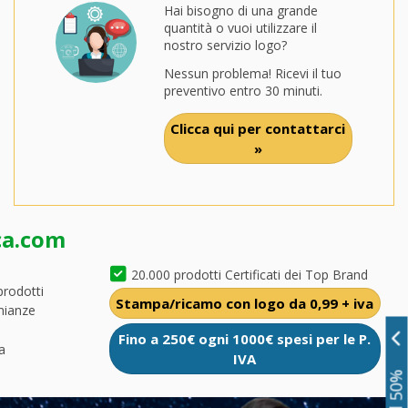
Hai bisogno di una grande
quantità o vuoi utilizzare il
nostro servizio logo?
Nessun problema! Ricevi il tuo
preventivo entro 30 minuti.
Clicca qui per contattarci
»
ca.com
20.000 prodotti Certificati dei Top Brand
prodotti
Stampa/ricamo con logo da 0,99 + iva
nianze
Fino a 250€ ogni 1000€ spesi per le P.
a
IVA