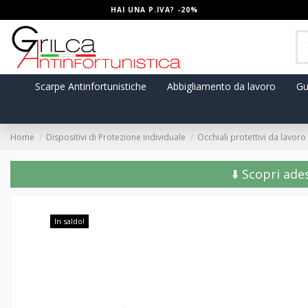
HAI UNA P.IVA? -20%
Scarpe Antinfortunistiche
Abbigliamento da lavoro
Gu
Home
Dispositivi di Protezione individuale
Occhiali protettivi da lavoro
⬇️ Scopri ade
In saldo!