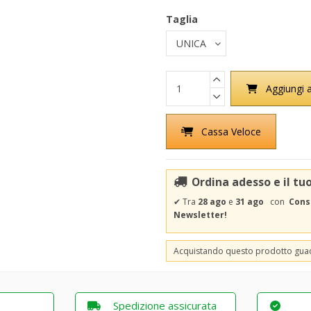
Taglia
Aggiungi a
Cassa Veloce
Ordina adesso e il tu
✔
Tra
28 ago
e
31 ago
con
Cons
Newsletter!
Acquistando questo prodotto gu
Spedizione assicurata