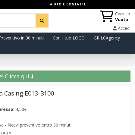
AIUTO E CONTATTI
Carrello
Vuoto
Accedi
Preventivo in 30 minuti
Con il tuo LOGO
GRILCAgency
️ Clicca qui ⬇️
ra Casing E013-B100
presso:
4,50€
 - Ricevi preventivo entro 30 minuti
 ora »