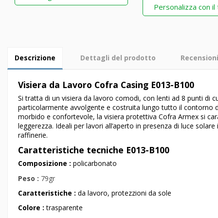
Personalizza con il
Descrizione
Dettagli del prodotto
Recension
Visiera da Lavoro Cofra Casing E013-B100
Si tratta di un visiera da lavoro comodi, con lenti ad 8 punti d
particolarmente avvolgente e costruita lungo tutto il contorno dell
morbido e confortevole, la visiera protettiva Cofra
Armex
si car
leggerezza. Ideali per lavori all’aperto in presenza di luce solare
raffinerie.
Caratteristiche tecniche
E013-B100
Composizione :
policarbonato
Peso :
79gr
Caratteristiche :
da lavoro, protezzioni da sole
Colore :
trasparente