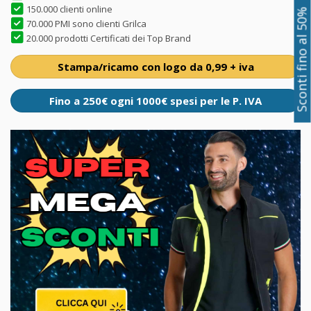
150.000 clienti online
Sconti fino al 50%
70.000 PMI sono clienti Grilca
20.000 prodotti Certificati dei Top Brand
Stampa/ricamo con logo da 0,99 + iva
Fino a 250€ ogni 1000€ spesi per le P. IVA