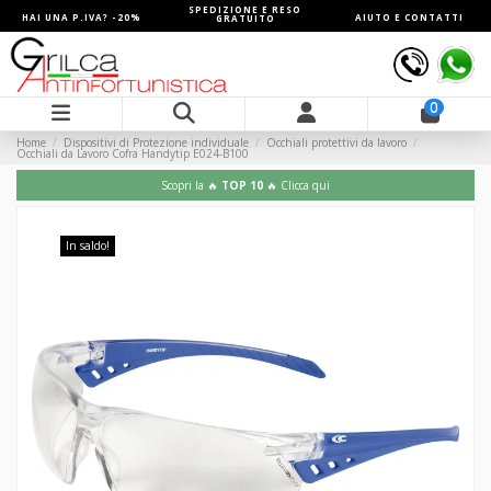
SPEDIZIONE E RESO
HAI UNA P.IVA? -20%
AIUTO E CONTATTI
GRATUITO
0
Home
Dispositivi di Protezione individuale
Occhiali protettivi da lavoro
Occhiali da Lavoro Cofra Handytip E024-B100
Scopri la 🔥
TOP 10
🔥 Clicca qui
In saldo!