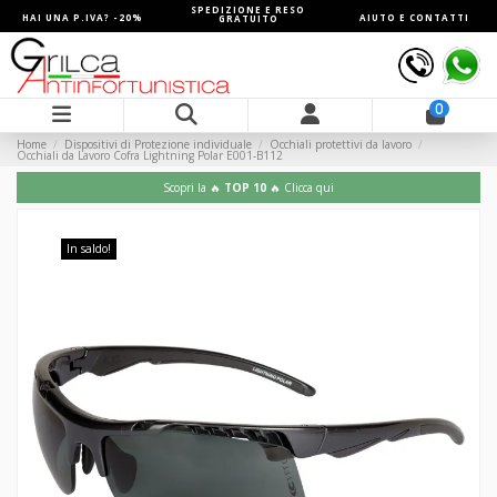
SPEDIZIONE E RESO
HAI UNA P.IVA? -20%
AIUTO E CONTATTI
GRATUITO
0
Home
Dispositivi di Protezione individuale
Occhiali protettivi da lavoro
Occhiali da Lavoro Cofra Lightning Polar E001-B112
Scopri la 🔥
TOP 10
🔥 Clicca qui
In saldo!