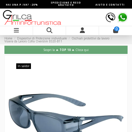
SPEDIZIONE E RESO
HAI UNA P.IVA? -20%
AIUTO E CONTATTI
GRATUITO
0
Home
Dispositivi di Protezione individuale
Occhiali protettivi da lavoro
Visiera da Lavoro Cofra Overslim E020-B11
Scopri la 🔥
TOP 10
🔥 Clicca qui
In saldo!