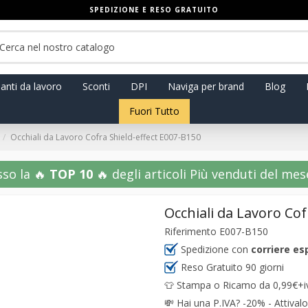
SPEDIZIONE E RESO GRATUITO
anti da lavoro
Sconti
DPI
Naviga per brand
Blog
Fuori Tutto
Occhiali da Lavoro Cofra Shield-effect E007-B150
sso la 🔥
TOP 10
🔥 degli articoli Più venduti del mese!
Occhiali da Lavoro Cof
Riferimento
E007-B150
Spedizione con
corriere es
Reso Gratuito 90 giorni
👕 Stampa o Ricamo da 0,99€+iva
💸
Hai una P.IVA? -20% - Attivalo