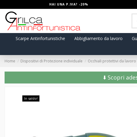
HAI UNA P.IVA? -20%
Scarpe Antinfortunistiche
Abbigliamento da lavoro
Gu
Home
Dispositivi di Protezione individuale
Occhiali protettivi da lavoro
⬇️ Scopri ade
In saldo!