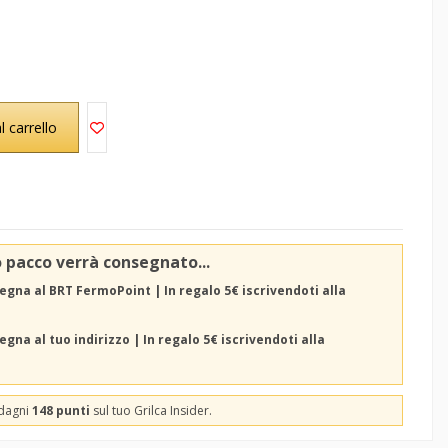
l carrello
o pacco verrà consegnato...
egna al BRT FermoPoint | In regalo 5€ iscrivendoti alla
gna al tuo indirizzo | In regalo 5€ iscrivendoti alla
adagni
148 punti
sul tuo Grilca Insider.