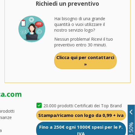
Richiedi un preventivo
Hai bisogno di una grande
quantità o vuoi utilizzare il
nostro servizio logo?
Nessun problema! Ricevi il tuo
preventivo entro 30 minuti.
Clicca qui per contattarci
»
ca.com
20.000 prodotti Certificati dei Top Brand
prodotti
Stampa/ricamo con logo da 0,99 + iva
nianze
Fino a 250€ ogni 1000€ spesi per le P.
a
IVA