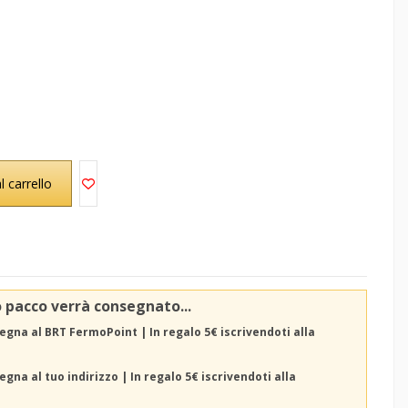
l carrello
o pacco verrà consegnato...
egna al BRT FermoPoint | In regalo 5€ iscrivendoti alla
gna al tuo indirizzo | In regalo 5€ iscrivendoti alla