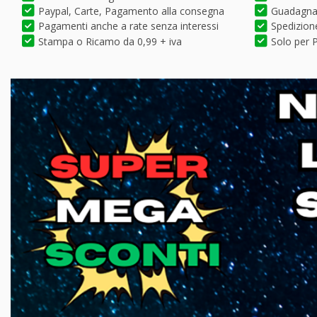
Paypal, Carte, Pagamento alla consegna
Guadagna 
Pagamenti anche a rate senza interessi
Spedizione
Stampa o Ricamo da 0,99 + iva
Solo per P