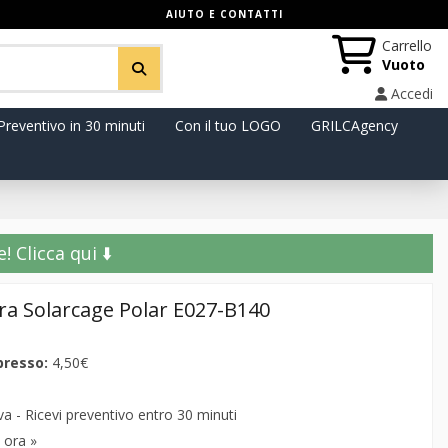
AIUTO E CONTATTI
Carrello
Vuoto
Accedi
Preventivo in 30 minuti
Con il tuo LOGO
GRILCAgency
️ Clicca qui ⬇️
fra Solarcage Polar E027-B140
presso:
4,50€
 - Ricevi preventivo entro 30 minuti
 ora »