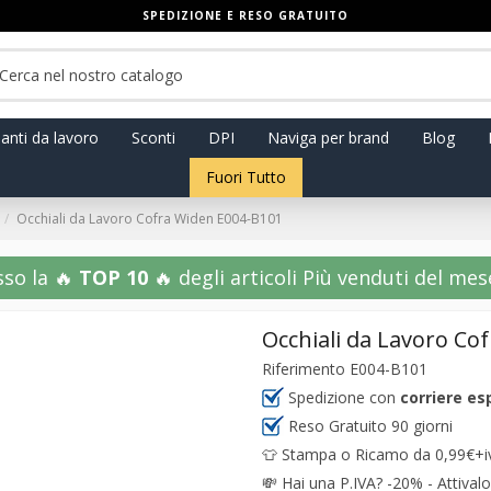
SPEDIZIONE E RESO GRATUITO
anti da lavoro
Sconti
DPI
Naviga per brand
Blog
Fuori Tutto
Occhiali da Lavoro Cofra Widen E004-B101
sso la 🔥
TOP 10
🔥 degli articoli Più venduti del mese!
Occhiali da Lavoro Co
Riferimento
E004-B101
Spedizione con
corriere es
Reso Gratuito 90 giorni
👕 Stampa o Ricamo da 0,99€+iva
💸
Hai una P.IVA? -20% - Attivalo