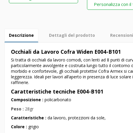
Personalizza con il
Descrizione
Dettagli del prodotto
Recension
Occhiali da Lavoro Cofra Widen E004-B101
Si tratta di occhiali da lavoro comodi, con lenti ad 8 punti di 
particolarmente avvolgente e costruita lungo tutto il contorno dell
morbido e confortevole, gli occhiali protettivi Cofra
Armex
si ca
leggerezza. Ideali per lavori all’aperto in presenza di luce solare
raffinerie.
Caratteristiche tecniche
E004-B101
Composizione :
policarbonato
Peso :
28gr
Caratteristiche :
da lavoro, protezzioni da sole,
Colore :
grigio