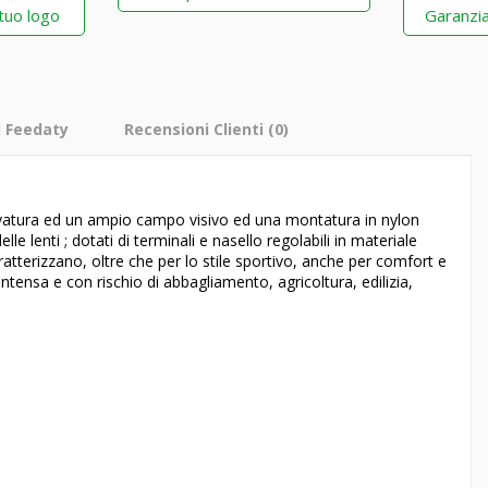
 tuo logo
Garanzia
i Feedaty
Recensioni Clienti
(0)
curvatura ed un ampio campo visivo ed una montatura in nylon
e lenti ; dotati di terminali e nasello regolabili in materiale
ratterizzano, oltre che per lo stile sportivo, anche per comfort e
 intensa e con rischio di abbagliamento, agricoltura, edilizia,