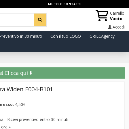
AIUTO E CONTATTI
Carrello
Vuoto
Accedi
Preventivo in 30 minuti
Con il tuo LOGO
GRILCAgency
️ Clicca qui ⬇️
fra Widen E004-B101
presso:
4,50€
 - Ricevi preventivo entro 30 minuti
 ora »