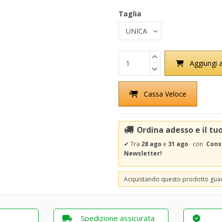
Taglia
Aggiungi a
Cassa Veloce
Ordina adesso e il tu
✔
Tra
28 ago
e
31 ago
con
Cons
Newsletter!
Acquistando questo prodotto gu
Spedizione assicurata