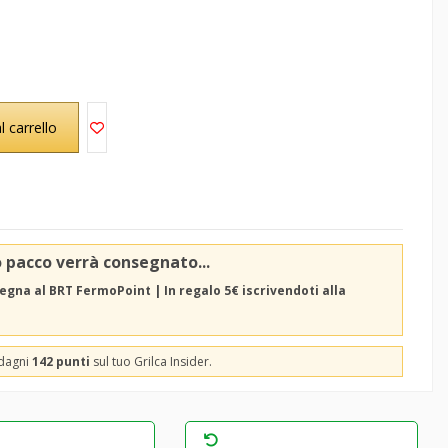
l carrello
o pacco verrà consegnato...
egna al BRT FermoPoint | In regalo 5€ iscrivendoti alla
adagni
142 punti
sul tuo Grilca Insider.