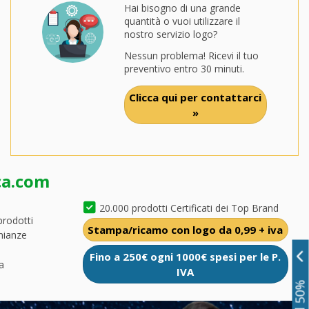
Hai bisogno di una grande
quantità o vuoi utilizzare il
nostro servizio logo?
Nessun problema! Ricevi il tuo
preventivo entro 30 minuti.
Clicca qui per contattarci
»
ca.com
20.000 prodotti Certificati dei Top Brand
prodotti
Stampa/ricamo con logo da 0,99 + iva
nianze
Fino a 250€ ogni 1000€ spesi per le P.
a
IVA