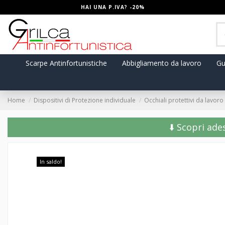
HAI UNA P.IVA? -20%
Scarpe Antinfortunistiche
Abbigliamento da lavoro
Gu
Home
Dispositivi di Protezione individuale
Occhiali protettivi da lavoro
⬇️ Scopri ade
In saldo!