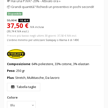
💸
Hai una P.IVA? -20% - Attivalo ora »
📦
Grandi quantità? Richiedi un preventivo in pochi secondi!
Disponibile
55,90 €
-18,40 €
37,50 €
IVA inclusa
(30,74 € IVA escl.)
Prezzo più basso negli ultimi 30 giorni: 37,50 € IVA incl.
L'ordine minimo per utilizzare Scalapay o Klarna è di 149€
Composizione
: 64% poliestere, 33% cotone, 3% elastan
Peso
: 250 gr
Plus
: Stretch, Multitasche, Da lavoro
Tabella taglie
Colore