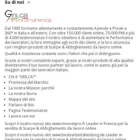
Su di noi
Dal 1995 forniamo attentamente e costantemente Aziende e Privati a
360° in Italia e all'estero. Con oltre 150.000 clienti online, 70.000 PMI e più
di 4.000 testimonianze il nostro obiettivo è di aumentare le Performance
dei lavoratori, la loro immagine agli occhi dei clienti, e la loro sicurezza
con i migliori prodotti di Scarpe & Abbigliamento da lavoro online.
Qualità e Assistenza costante sono i fattori che più ci distinguono.
Grazie ai nostri consulenti esperti, grazie ai nostri prodotti di alta qualità:
diventeremo il tuo nuovo partner sul lavoro, come lo siamo già per la
maggior parte dei lavoratori Italiani.
Chi è "GRILCA?"
Promessa del Marchio
La nostra Mission: perchè
La nostra Storia
Mappa del sito
Parlano di Noi
Pagina Testimonianze
Lavora con noi
Scopri il nostro nuovo sito
www.monvetpro.fr
Leader in Francia per la
vendita di Scarpe & Abbigliamento da lavoro online
Scopri il nostro nuovo sito
www.bestearbeitskleidung.de
Leader in
Germania per la vendita di Scarpe & Abbigliamento da lavoro online