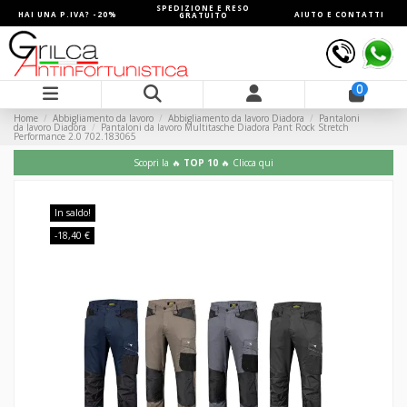
SPEDIZIONE E RESO
HAI UNA P.IVA? -20%
AIUTO E CONTATTI
GRATUITO
0
Home
Abbigliamento da lavoro
Abbigliamento da lavoro Diadora
Pantaloni
da lavoro Diadora
Pantaloni da lavoro Multitasche Diadora Pant Rock Stretch
Performance 2.0 702.183065
Scopri la 🔥
TOP 10
🔥 Clicca qui
In saldo!
-18,40 €