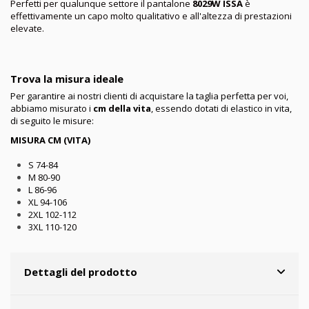
Perfetti per qualunque settore il pantalone
8029W ISSA
è
effettivamente un capo molto qualitativo e all'altezza di prestazioni
elevate.
Trova la misura ideale
Per garantire ai nostri clienti di acquistare la taglia perfetta per voi,
abbiamo misurato i
cm della vita
, essendo dotati di elastico in vita,
di seguito le misure:
MISURA CM (VITA)
S 74-84
M 80-90
L 86-96
XL 94-106
2XL 102-112
3XL 110-120
Dettagli del prodotto