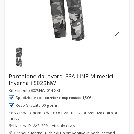
Pantalone da lavoro ISSA LINE Mimetici
Invernali 8029NW
Riferimento
8029NW-014-XXL
Spedizione con
corriere espresso:
4,50€
Reso Gratuito 90 giorni
👕 Stampa o Ricamo da 0,99€+iva - Ricevi preventivo entro 30
minuti
💸
Hai una P.IVA? -20% - Attivalo ora »
📦
Grandi quantità? Richiedi un preventivo in pochi secondi!