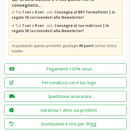
consegnato...
✔
Tra
7 set
e
8 set
con
Consegna al BRT FermoPoint | In
regalo 5€ iscrivendoti alla Newsletter!
✔
Tra
7 set
e
8 set
con
Consegna al tuo indirizzo | In
regalo 5€ iscrivendoti alla Newsletter!
Acquistando questo prodotto guadagni
80 punti
sul tuo Grilca
Insider.
Pagamenti 100% sicuri
Personalizza con il tuo logo
Spedizione assicurata
Garanzia 1 anno sui prodotti
Sostituzioni e resi per 90gg