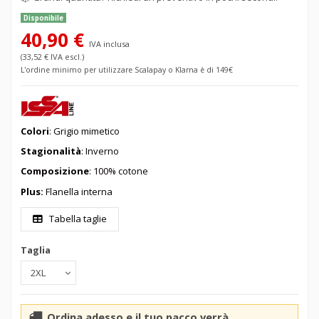
Disponibile
40,90 €
IVA inclusa
(33,52 € IVA escl.)
L'ordine minimo per utilizzare Scalapay o Klarna è di 149€
Colori
: Grigio mimetico
Stagionalità
: Inverno
Composizione
: 100% cotone
Plus:
Flanella interna
Tabella taglie
Taglia
Ordina adesso e il tuo pacco verrà