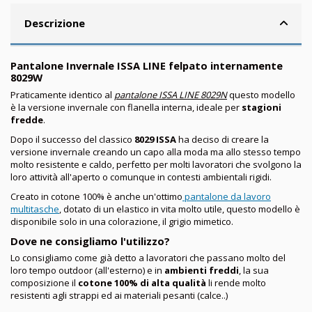
Descrizione
Pantalone Invernale ISSA LINE felpato internamente
8029W
Praticamente identico al
pantalone ISSA LINE 8029N
questo modello
è la versione invernale con flanella interna, ideale per
stagioni
fredde
.
Dopo il successo del classico
8029 ISSA
ha deciso di creare la
versione invernale creando un capo alla moda ma allo stesso tempo
molto resistente e caldo, perfetto per molti lavoratori che svolgono la
loro attività all'aperto o comunque in contesti ambientali rigidi.
Creato in cotone 100% è anche un'ottimo
pantalone da lavoro
multitasche
, dotato di un elastico in vita molto utile, questo modello è
disponibile solo in una colorazione, il grigio mimetico.
Dove ne consigliamo l'utilizzo?
Lo consigliamo come già detto a lavoratori che passano molto del
loro tempo outdoor (all'esterno) e in
ambienti freddi
, la sua
composizione il
cotone 100% di alta qualità
li rende molto
resistenti agli strappi ed ai materiali pesanti (calce..)