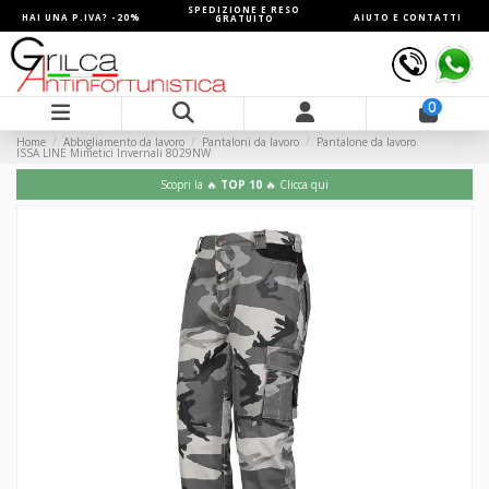
SPEDIZIONE E RESO
HAI UNA P.IVA? -20%
AIUTO E CONTATTI
GRATUITO
0
Home
Abbigliamento da lavoro
Pantaloni da lavoro
Pantalone da lavoro
ISSA LINE Mimetici Invernali 8029NW
Scopri la 🔥
TOP 10
🔥 Clicca qui