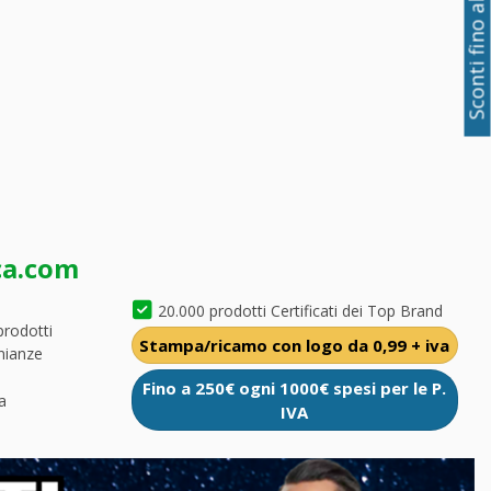
Sconti fino al 50%
ca.com
20.000 prodotti Certificati dei Top Brand
prodotti
Stampa/ricamo con logo da 0,99 + iva
nianze
Fino a 250€ ogni 1000€ spesi per le P.
a
IVA