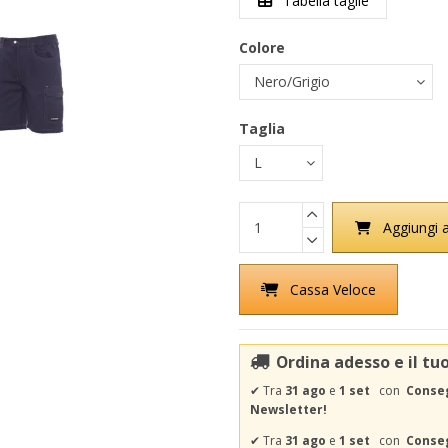
Tabella taglie
Colore
Taglia
Aggiungi a
Cassa Veloce
Ordina adesso e il tu
✔
Tra
31 ago
e
1 set
con
Conseg
Newsletter!
✔
Tra
31 ago
e
1 set
con
Conseg