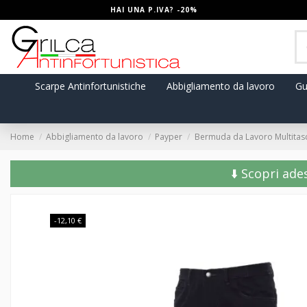
HAI UNA P.IVA? -20%
Scarpe Antinfortunistiche
Abbigliamento da lavoro
Gu
Home
Abbigliamento da lavoro
Payper
Bermuda da Lavoro Multitasc
⬇️ Scopri ade
-12,10 €