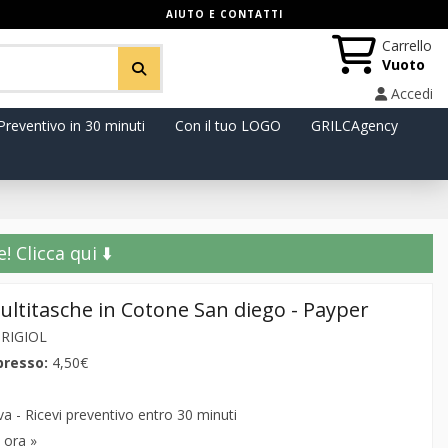
AIUTO E CONTATTI
Carrello
Vuoto
Accedi
Preventivo in 30 minuti
Con il tuo LOGO
GRILCAgency
️ Clicca qui ⬇️
ltitasche in Cotone San diego - Payper
RIGIOL
presso:
4,50€
 - Ricevi preventivo entro 30 minuti
 ora »