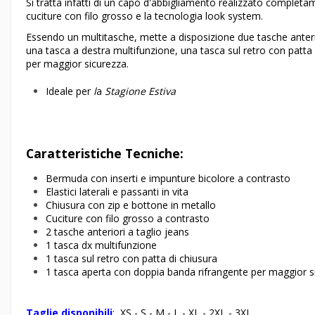
Si tratta infatti di un capo d'abbigliamento realizzato completam
cuciture con filo grosso e la tecnologia look system.
Essendo un multitasche, mette a disposizione due tasche anterior
una tasca a destra multifunzione, una tasca sul retro con patta
per maggior sicurezza.
Ideale per
l
a
Stagione Estiva
Caratteristiche Tecniche:
Bermuda con inserti e impunture bicolore a contrasto
Elastici laterali e passanti in vita
Chiusura con zip e bottone in metallo
Cuciture con filo grosso a contrasto
2 tasche anteriori a taglio jeans
1 tasca dx multifunzione
1 tasca sul retro con patta di chiusura
1 tasca aperta con doppia banda rifrangente per maggior s
Taglie disponibili
: XS - S - M - L - XL - 2XL - 3XL