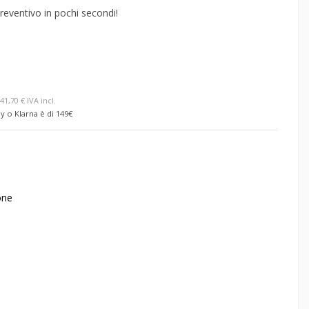
reventivo in pochi secondi!
41,70 € IVA incl.
y o Klarna è di 149€
one