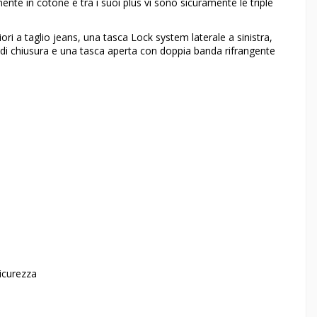
ente in cotone e tra i suoi plus vi sono sicuramente le triple
i a taglio jeans, una tasca Lock system laterale a sinistra,
 di chiusura e una tasca aperta con doppia banda rifrangente
icurezza