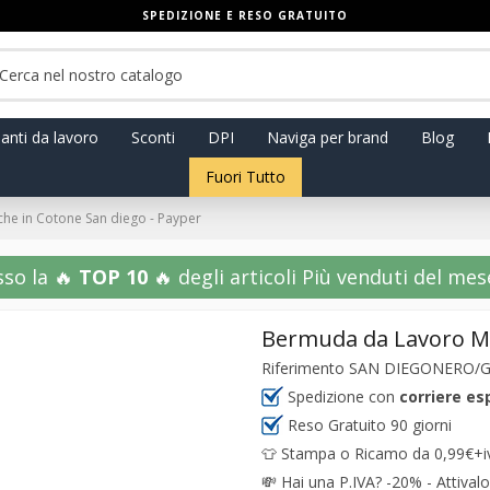
SPEDIZIONE E RESO GRATUITO
anti da lavoro
Sconti
DPI
Naviga per brand
Blog
Fuori Tutto
he in Cotone San diego - Payper
sso la 🔥
TOP 10
🔥 degli articoli Più venduti del mese!
Bermuda da Lavoro Mu
Riferimento
SAN DIEGONERO/G
Spedizione con
corriere es
Reso Gratuito 90 giorni
👕 Stampa o Ricamo da 0,99€+iva
💸
Hai una P.IVA? -20% - Attivalo