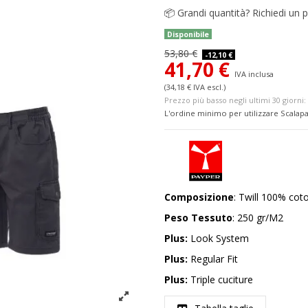
📦
Grandi quantità? Richiedi un p
Disponibile
53,80 €
-12,10 €
41,70 €
IVA inclusa
(34,18 € IVA escl.)
Prezzo più basso negli ultimi 30 giorni: 
L'ordine minimo per utilizzare Scalapa
Composizione
: Twill 100% cot
Peso Tessuto
: 250 gr/M2
Plus:
Look System
Plus:
Regular Fit
Plus:
Triple cuciture