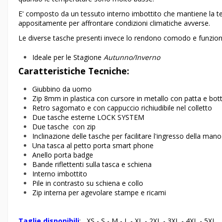
E' composto da un tessuto interno imbottito che mantiene la t
appositamente per affrontare condizioni climatiche avverse.
Le diverse tasche presenti invece lo rendono comodo e funzion
Ideale per le Stagione
Autunno/Inverno
Caratteristiche Tecniche:
Giubbino da uomo
Zip 8mm in plastica con cursore in metallo con patta e botto
Retro sagomato e con cappuccio richiudibile nel colletto
Due tasche esterne LOCK SYSTEM
Due tasche con zip
Inclinazione delle tasche per facilitare l'ingresso della mano
Una tasca al petto porta smart phone
Anello porta badge
Bande riflettenti sulla tasca e schiena
Interno imbottito
Pile in contrasto su schiena e collo
Zip interna per agevolare stampe e ricami
Taglie disponibili
: XS - S - M - L - XL - 2XL - 3XL - 4XL - 5XL