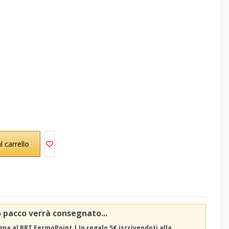
l carrello
o pacco verrà consegnato...
na al BRT FermoPoint | In regalo 5€ iscrivendoti alla