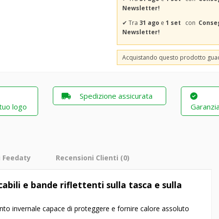
Newsletter!
✔
Tra
31 ago
e
1 set
con
Conseg
Newsletter!
Acquistando questo prodotto gu
Spedizione assicurata
 tuo logo
Garanzia
i Feedaty
Recensioni Clienti
(0)
ili e bande riflettenti sulla tasca e sulla
to invernale capace di proteggere e fornire calore assoluto