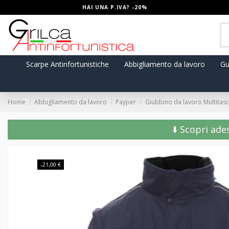
HAI UNA P.IVA? -20%
Scarpe Antinfortunistiche
Abbigliamento da lavoro
Gu
Home
Abbigliamento da lavoro
Payper
Giubbino da lavoro Multitasch
⬇️ Scopri ade
-21,00 €