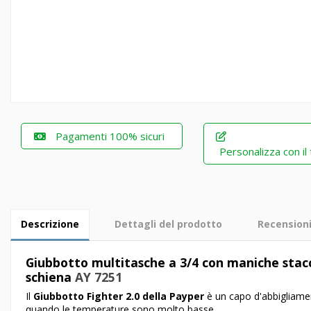
Pagamenti 100% sicuri
Personalizza con il
Descrizione
Dettagli del prodotto
Recension
Giubbotto multitasche a 3/4 con maniche staccab
schiena
AY 7251
Il
Giubbotto Fighter 2.0 della Payper
è un capo d'abbigliamen
quando le temperature sono molto basse.