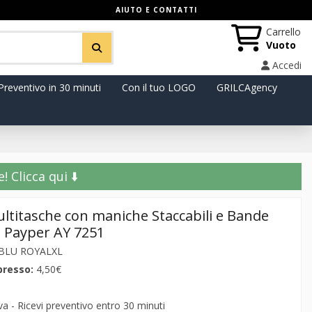
AIUTO E CONTATTI
Carrello
Vuoto
Accedi
Preventivo in 30 minuti
Con il tuo LOGO
GRILCAgency
️ Clicca qui ⬇️
ltitasche con maniche Staccabili e Bande
 - Payper AY 7251
/BLU ROYALXL
presso:
4,50€
 - Ricevi preventivo entro 30 minuti