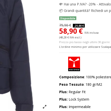
💸
Hai una P.IVA? -20% - Attivalo
📦
Grandi quantità? Richiedi un p
Disponibile
79,90 €
-21,00 €
58,90 €
IVA inclusa
(48,28 € IVA escl.)
Prezzo più basso negli ultimi 30 giorni: 
L'ordine minimo per utilizzare Scalapa
Composizione
: 100% poliester
Peso Tessuto
: 180 gr/M2
Plus:
Regular Fit
Plus:
Lock System
Plus:
Impermeabile