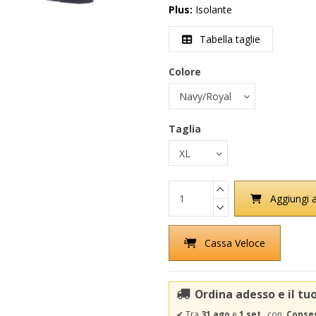
Plus:
Isolante
Tabella taglie
Colore
Taglia
Aggiungi a
Cassa Veloce
Ordina adesso e il tu
✔
Tra
31 ago
e
1 set
con
Conseg