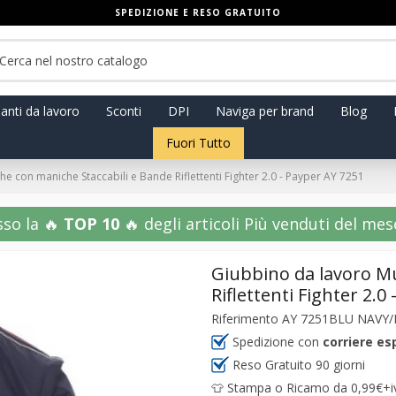
SPEDIZIONE E RESO GRATUITO
anti da lavoro
Sconti
DPI
Naviga per brand
Blog
Fuori Tutto
e con maniche Staccabili e Bande Riflettenti Fighter 2.0 - Payper AY 7251
sso la 🔥
TOP 10
🔥 degli articoli Più venduti del mese!
Giubbino da lavoro Mu
Riflettenti Fighter 2.0
Riferimento
AY 7251BLU NAVY
Spedizione con
corriere es
Reso Gratuito 90 giorni
👕 Stampa o Ricamo da 0,99€+iva