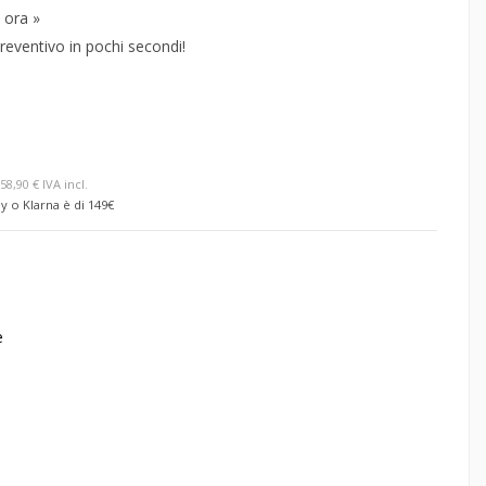
 ora »
reventivo in pochi secondi!
58,90 € IVA incl.
y o Klarna è di 149€
e