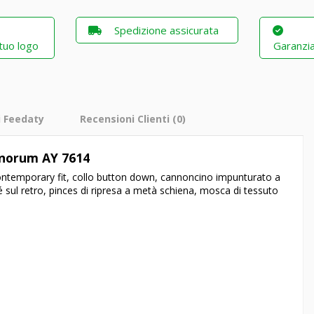
Spedizione assicurata
 tuo logo
Garanzia
i Feedaty
Recensioni Clienti
(0)
inorum AY 7614
contemporary fit, collo button down, cannoncino impunturato a
é sul retro, pinces di ripresa a metà schiena, mosca di tessuto