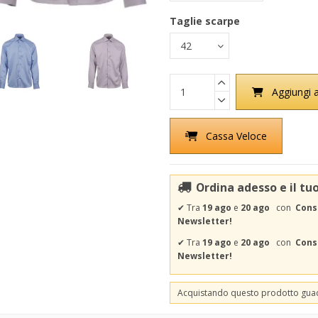
Taglie scarpe
Aggiungi a
Cassa Veloce
Ordina adesso e il tu
✔
Tra
19 ago
e
20 ago
con
Cons
Newsletter!
✔
Tra
19 ago
e
20 ago
con
Conse
Newsletter!
Acquistando questo prodotto gu