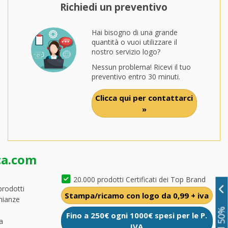
Richiedi un preventivo
Hai bisogno di una grande
quantità o vuoi utilizzare il
nostro servizio logo?
Nessun problema! Ricevi il tuo
preventivo entro 30 minuti.
Clicca qui per contattarci
»
ca.com
20.000 prodotti Certificati dei Top Brand
prodotti
Stampa/ricamo con logo da 0,99 + iva
nianze
Fino a 250€ ogni 1000€ spesi per le P.
a
IVA