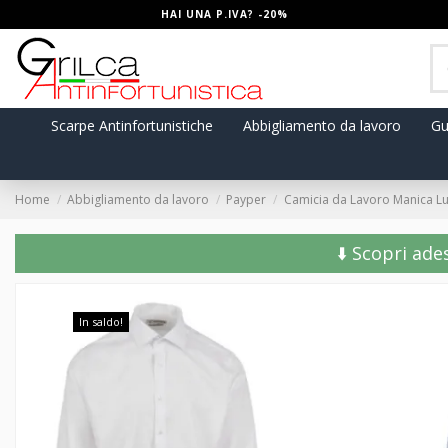
HAI UNA P.IVA? -20%
Scarpe Antinfortunistiche
Abbigliamento da lavoro
Gu
Home
Abbigliamento da lavoro
Payper
Camicia da Lavoro Manica L
⬇️ Scopri ade
In saldo!