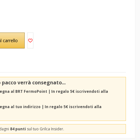
l carrello
o pacco verrà consegnato...
egna al BRT FermoPoint | In regalo 5€ iscrivendoti alla
gna al tuo indirizzo | In regalo 5€ iscrivendoti alla
adagni
84 punti
sul tuo Grilca Insider.