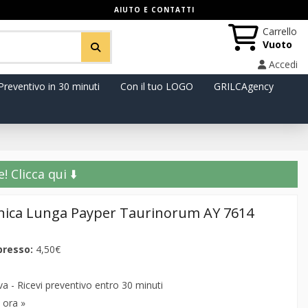
AIUTO E CONTATTI
Carrello
Vuoto
Accedi
Preventivo in 30 minuti
Con il tuo LOGO
GRILCAgency
️ Clicca qui ⬇️
nica Lunga Payper Taurinorum AY 7614
presso:
4,50€
 - Ricevi preventivo entro 30 minuti
 ora »