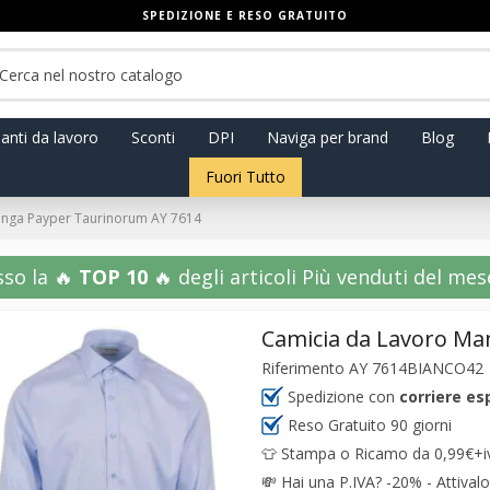
SPEDIZIONE E RESO GRATUITO
anti da lavoro
Sconti
DPI
Naviga per brand
Blog
Fuori Tutto
unga Payper Taurinorum AY 7614
sso la 🔥
TOP 10
🔥 degli articoli Più venduti del mese!
Camicia da Lavoro Ma
Riferimento
AY 7614BIANCO42
Spedizione con
corriere es
Reso Gratuito 90 giorni
👕 Stampa o Ricamo da 0,99€+iva
💸
Hai una P.IVA? -20% - Attivalo