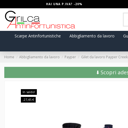
HAI UNA P.IVA? -20%
Scarpe Antinfortunistiche
Abbigliamento da lavoro
Gu
Home
Abbigliamento da lavoro
Payper
Gilet da lavoro Payper Creek 
⬇️ Scopri ade
In saldo!
-27,45 €