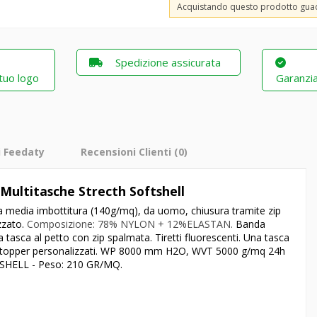
Acquistando questo prodotto gu
Spedizione assicurata
 tuo logo
Garanzia
i Feedaty
Recensioni Clienti
(0)
 Multitasche Strecth Softshell
dalla media imbottitura (140g/mq), da uomo, chiusura tramite zip
zzato.
Composizione: 78% NYLON + 12%ELASTAN.
Banda
a tasca al petto con zip spalmata. Tiretti fluorescenti. Una tasca
on stopper personalizzati. WP 8000 mm H2O, WVT 5000 g/mq 24h
SHELL - Peso: 210 GR/MQ.