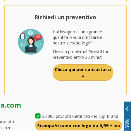
Richiedi un preventivo
Hai bisogno di una grande
quantità o vuoi utilizzare il
nostro servizio logo?
Nessun problema! Ricevi il tuo
preventivo entro 30 minuti.
Clicca qui per contattarci
»
ca.com
20.000 prodotti Certificati dei Top Brand
prodotti
Stampa/ricamo con logo da 0,99 + iva
nianze