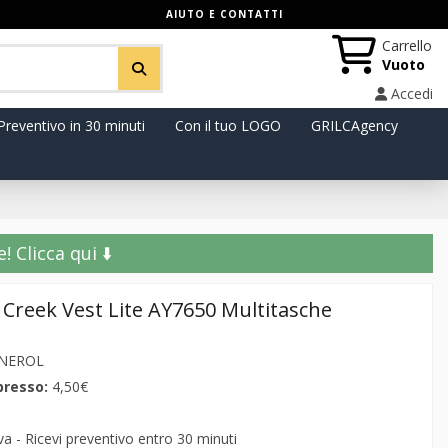
AIUTO E CONTATTI
Carrello
Vuoto
Accedi
Preventivo in 30 minuti
Con il tuo LOGO
GRILCAgency
️ Clicca qui ⬇️
 Creek Vest Lite AY7650 Multitasche
/NEROL
presso:
4,50€
 - Ricevi preventivo entro 30 minuti