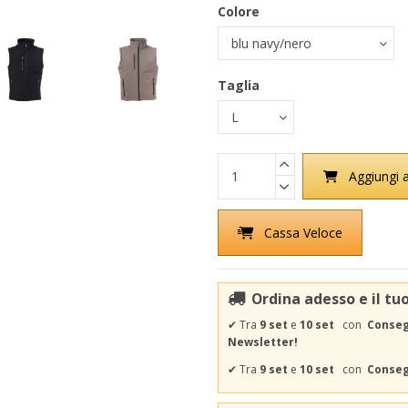
Colore
Taglia
Aggiungi a
Cassa Veloce
Ordina adesso e il tu
✔
Tra
9 set
e
10 set
con
Consegn
Newsletter!
✔
Tra
9 set
e
10 set
con
Consegn