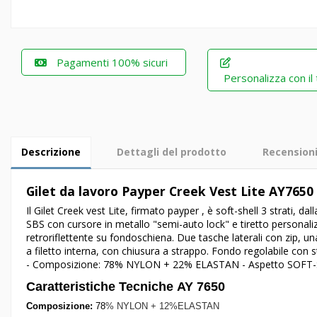
Pagamenti 100% sicuri
Personalizza con il
Descrizione
Dettagli del prodotto
Recension
Gilet da lavoro Payper Creek Vest Lite AY7650
Il Gilet Creek vest Lite, firmato payper , è soft-shell 3 strati, 
SBS con cursore in metallo "semi-auto lock" e tiretto personali
retroriflettente su fondoschiena. Due tasche laterali con zip, un
a filetto interna, con chiusura a strappo. Fondo regolabile c
- Composizione: 78% NYLON + 22% ELASTAN - Aspetto SOFT-
Caratteristiche Tecniche AY 7650
Composizione:
78
% NYLON + 12%ELASTAN