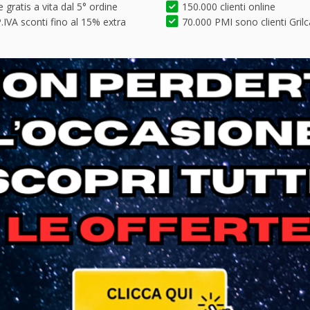
 gratis a vita dal 5° ordine
150.000 clienti online
.IVA sconti fino al 15% extra
70.000 PMI sono clienti Grilc