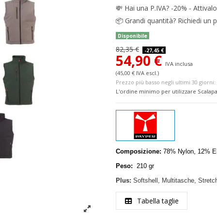
💸
Hai una P.IVA? -20% - Attivalo
📦
Grandi quantità? Richiedi un p
Disponibile
82,35 €
-27,45 €
54,90 €
IVA inclusa
(45,00 € IVA escl.)
Prezzo più basso negli ultimi 30 giorni: 
L'ordine minimo per utilizzare Scalapa
Composizione:
78% Nylon, 12% E
Peso:
210 gr
Plus:
Softshell, Multitasche, Stretc
Tabella taglie