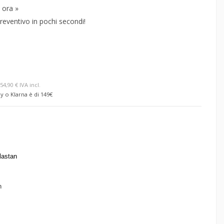
 ora »
reventivo in pochi secondi!
54,90 € IVA incl.
y o Klarna è di 149€
lastan
h