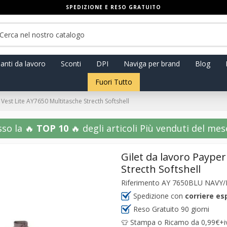
SPEDIZIONE E RESO GRATUITO
anti da lavoro
Sconti
DPI
Naviga per brand
Blog
Fuori Tutto
Vest Lite AY7650 Multitasche Strecth Softshell
sso la 🔥
TOP 10
🔥 degli articoli Più venduti del mese!
Gilet da lavoro Payper
Strecth Softshell
Riferimento
AY 7650BLU NAVY
Spedizione con
corriere es
Reso Gratuito 90 giorni
👕 Stampa o Ricamo da 0,99€+iva