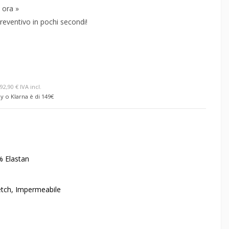
 ora »
reventivo in pochi secondi!
92,90 € IVA incl.
y o Klarna è di 149€
 Elastan
retch, Impermeabile