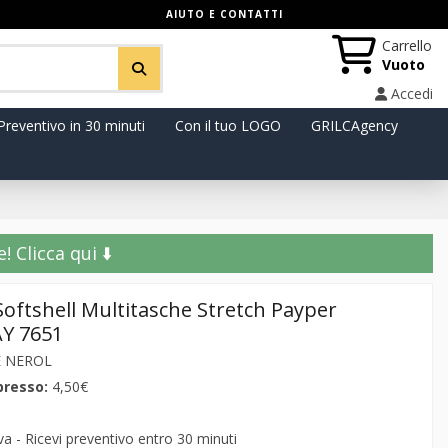
AIUTO E CONTATTI
Carrello
Vuoto
Accedi
Preventivo in 30 minuti
Con il tuo LOGO
GRILCAgency
️ Clicca qui ⬇️
oftshell Multitasche Stretch Payper
AY 7651
E NEROL
presso:
4,50€
 - Ricevi preventivo entro 30 minuti