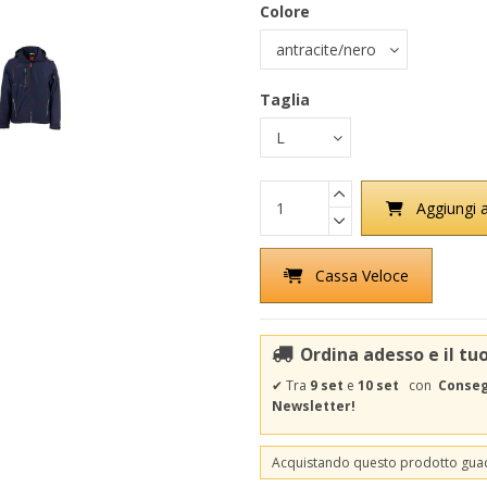
Colore
Taglia
Aggiungi a
Cassa Veloce
Ordina adesso e il tu
✔
Tra
9 set
e
10 set
con
Consegn
Newsletter!
Acquistando questo prodotto gu