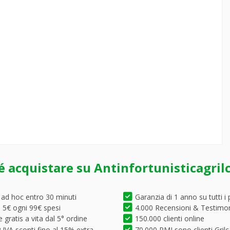
é acquistare su Antinfortunisticagril
 ad hoc entro 30 minuti
Garanzia di 1 anno su tutti i 
5€ ogni 99€ spesi
4.000 Recensioni & Testimo
 gratis a vita dal 5° ordine
150.000 clienti online
.IVA sconti fino al 15% extra
70.000 PMI sono clienti Grilc