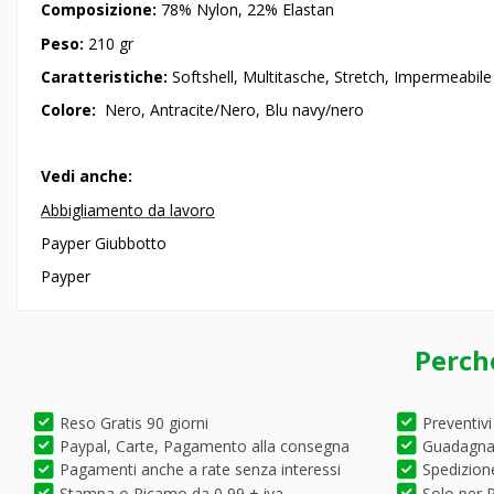
Composizione:
78% Nylon, 22% Elastan
Peso:
210 gr
Caratteristiche:
Softshell, Multitasche, Stretch, Impermeabile
Colore:
Nero, Antracite/Nero, Blu navy/nero
Vedi anche:
Abbigliamento da lavoro
Payper Giubbotto
Payper
Perch
Reso Gratis 90 giorni
Preventivi
Paypal, Carte, Pagamento alla consegna
Guadagna 
Pagamenti anche a rate senza interessi
Spedizione
Stampa o Ricamo da 0,99 + iva
Solo per P