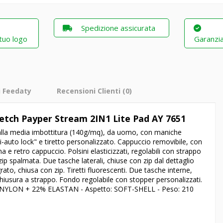
Spedizione assicurata
 tuo logo
Garanzia
i Feedaty
Recensioni Clienti
(0)
retch Payper Stream 2IN1 Lite Pad AY 7651
 dalla media imbottitura (140g/mq), da uomo, con maniche
i-auto lock" e tiretto personalizzato. Cappuccio removibile, con
a e retro cappuccio. Polsini elasticizzati, regolabili con strappo
p spalmata. Due tasche laterali, chiuse con zip dal dettaglio
rato, chiusa con zip. Tiretti fluorescenti. Due tasche interne,
hiusura a strappo. Fondo regolabile con stopper personalizzati.
NYLON + 22% ELASTAN - Aspetto: SOFT-SHELL - Peso: 210