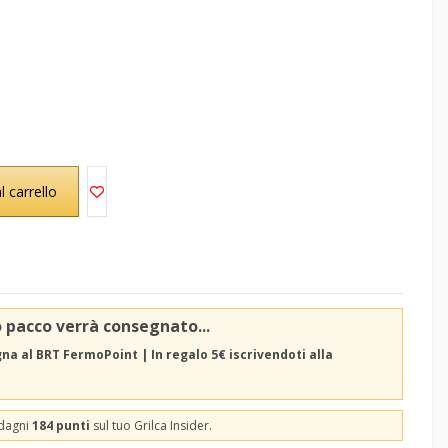
l carrello
o pacco verrà consegnato...
a al BRT FermoPoint | In regalo 5€ iscrivendoti alla
adagni
184 punti
sul tuo Grilca Insider.