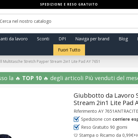
SPEDIZIONE E RESO GRATUITO
anti da lavoro
Sconti
DPI
Naviga per brand
Blog
Fuori Tutto
l Multitasche Stretch Payper Stream 2in1 Lite Pad AY 7651
sso la 🔥
TOP 10
🔥 degli articoli Più venduti del mese!
Giubbotto da Lavoro S
Stream 2in1 Lite Pad 
Riferimento
AY 7651ANTRACIT
Spedizione con
corriere es
Reso Gratuito 90 giorni
👕 Stampa o Ricamo da 0,99€+iva