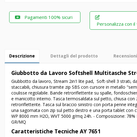
Pagamenti 100% sicuri
Personalizza con il
Descrizione
Dettagli del prodotto
Recension
Giubbotto da Lavoro Softshell Multitasche St
Giubbotto da lavoro, Stream 2in1 lite pad, Soft-shell 3 strati,
staccabili, chiusura tramite zip SBS con cursore in metallo "sem
coulisse regolabile. Bande retroriflettente su spalle, fondoschien
e manicotto interno. Tasca termosaldata sul petto, chiusa con zi
retroriflettente. Tasca sul braccio sinistro con porta penne integ
una sagomata con zip sul petto destro e una porta tablet con c
WP 8000 mm H2O, WVT 5000 g/mq 24h. - Composizione: 78% 
GR/MQ
Caratteristiche Tecniche AY 7651