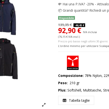
💸
Hai una P.IVA? -20% - Attivalo
📦
Grandi quantità? Richiedi un p
Disponibile
139,35 €
-46,45 €
92,90 €
IVA inclusa
(76,15 € IVA escl.)
Prezzo più basso negli ultimi 30 giorni: 
L'ordine minimo per utilizzare Scalapa
Composizione:
78% Nylon, 22%
Peso:
210 gr
Plus:
Softshell, Multitasche, St
Tabella taglie