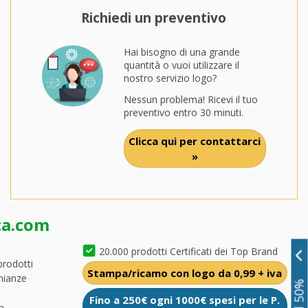
Richiedi un preventivo
Hai bisogno di una grande
quantità o vuoi utilizzare il
nostro servizio logo?
Nessun problema! Ricevi il tuo
preventivo entro 30 minuti.
Clicca qui per contattarci
»
ca.com
20.000 prodotti Certificati dei Top Brand
prodotti
Stampa/ricamo con logo da 0,99 + iva
nianze
Fino a 250€ ogni 1000€ spesi per le P.
a