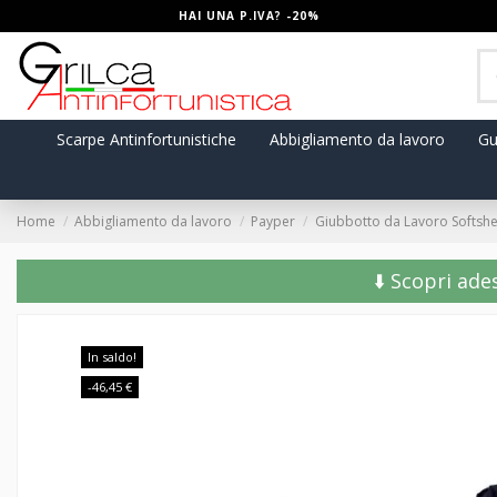
HAI UNA P.IVA? -20%
Scarpe Antinfortunistiche
Abbigliamento da lavoro
Gu
Home
Abbigliamento da lavoro
Payper
Giubbotto da Lavoro Softshel
⬇️ Scopri ade
In saldo!
-46,45 €