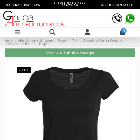
SPEDIZIONE E RESO
HAI UNA P.IVA? -20%
AIUTO E CONTATTI
GRATUITO
0
Home
Abbigliamento da lavoro
Payper
T-shirt Girocollo a Manica Corta in
100% Cotone Backfire - Payper
Scopri la 🔥
TOP 10
🔥 Clicca qui
-6,00 €