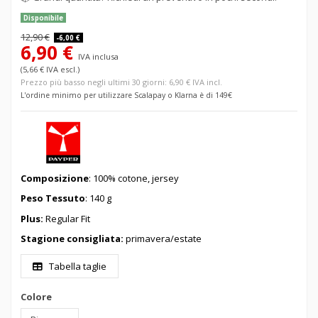
Disponibile
12,90 €
-6,00 €
6,90 €
IVA inclusa
(5,66 € IVA escl.)
Prezzo più basso negli ultimi 30 giorni: 6,90 € IVA incl.
L'ordine minimo per utilizzare Scalapay o Klarna è di 149€
Composizione
: 100% cotone, jersey
Peso Tessuto
: 140 g
Plus:
Regular Fit
Stagione consigliata:
primavera/estate
Tabella taglie
Colore