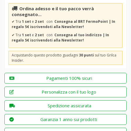
Ordina adesso e il tuo pacco verrà
consegnato...
✔
Tra
1 set
e
2 set
con
Consegna al BRT FermoPoint | In
regalo 5€ iscrivendoti alla Newsletter!
✔
Tra
1 set
e
2 set
con
Consegna al tuo indirizzo | In
regalo 5€ iscrivendoti alla Newsletter!
Acquistando questo prodotto guadagni
30 punti
sul tuo Grilca
Insider.
Pagamenti 100% sicuri
Personalizza con il tuo logo
Spedizione assicurata
Garanzia 1 anno sui prodotti