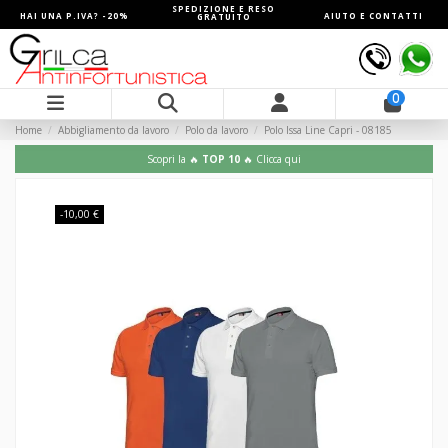
SPEDIZIONE E RESO
HAI UNA P.IVA? -20%
AIUTO E CONTATTI
GRATUITO
0
Home
Abbigliamento da lavoro
Polo da lavoro
Polo Issa Line Capri - 08185
Scopri la 🔥
TOP 10
🔥 Clicca qui
-10,00 €