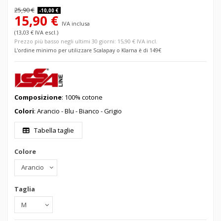
25,90 €
-10,00 €
15,90 €
IVA inclusa
(13,03 € IVA escl.)
Prezzo più basso negli ultimi 30 giorni: 15,90 € IVA incl.
L'ordine minimo per utilizzare Scalapay o Klarna è di 149€
Composizione
:
100% cotone
Colori
: Arancio - Blu - Bianco - Grigio
Tabella taglie
Colore
Taglia