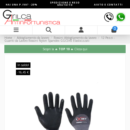
SPEDIZIONE E RESO
HAI UNA P.IVA? -20%
AIUTO E CONTATTI
GRATUITO
0
Home
Abbigliamento da lavoro
Rossini Abbigliamento da lavoro
12 Pezzi -
Guanti da Lavoro Rossini Nylon Spandex GGC045 Elasticizzati
Scopri la 🔥
TOP 10
🔥 Clicca qui
In saldo!
-16,45 €