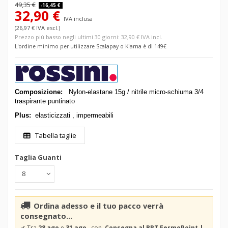
49,35 €
-16,45 €
32,90 €
IVA inclusa
(26,97 € IVA escl.)
Prezzo più basso negli ultimi 30 giorni: 32,90 € IVA incl.
L'ordine minimo per utilizzare Scalapay o Klarna è di 149€
Composizione:
Nylon-elastane 15g / nitrile micro-schiuma 3/4
traspirante puntinato
Plus:
elasticizzati , impermeabili
Tabella taglie
Taglia Guanti
Ordina adesso e il tuo pacco verrà
consegnato...
✔
Tra
28 ago
e
31 ago
con
Consegna al BRT FermoPoint |