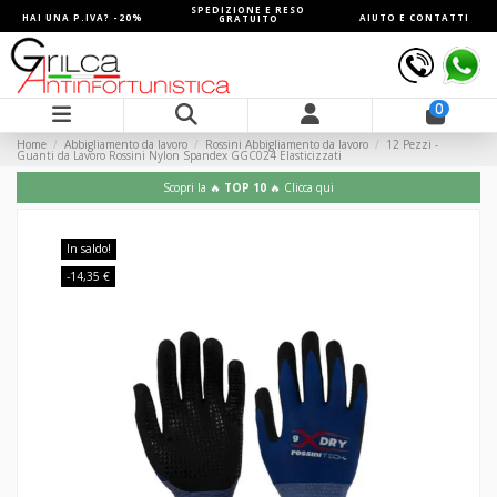
SPEDIZIONE E RESO
HAI UNA P.IVA? -20%
AIUTO E CONTATTI
GRATUITO
0
Home
Abbigliamento da lavoro
Rossini Abbigliamento da lavoro
12 Pezzi -
Guanti da Lavoro Rossini Nylon Spandex GGC024 Elasticizzati
Scopri la 🔥
TOP 10
🔥 Clicca qui
In saldo!
-14,35 €