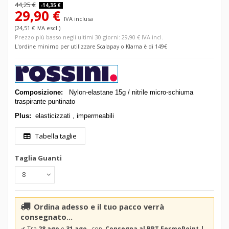
44,25 €
-14,35 €
29,90 €
IVA inclusa
(24,51 € IVA escl.)
Prezzo più basso negli ultimi 30 giorni: 29,90 € IVA incl.
L'ordine minimo per utilizzare Scalapay o Klarna è di 149€
Composizione:
Nylon-elastane 15g / nitrile micro-schiuma
traspirante puntinato
Plus:
elasticizzati , impermeabili
Tabella taglie
Taglia Guanti
Ordina adesso e il tuo pacco verrà
consegnato...
✔
Tra
28 ago
e
31 ago
con
Consegna al BRT FermoPoint |