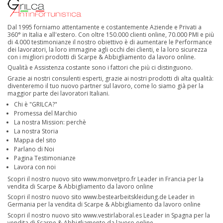
Dal 1995 forniamo attentamente e costantemente Aziende e Privati a
360° in Italia e all'estero. Con oltre 150.000 clienti online, 70.000 PMI e più
di 4.000 testimonianze il nostro obiettivo è di aumentare le Performance
dei lavoratori, la loro immagine agli occhi dei clienti, e la loro sicurezza
con i migliori prodotti di Scarpe & Abbigliamento da lavoro online.
Qualità e Assistenza costante sono i fattori che più ci distinguono.
Grazie ai nostri consulenti esperti, grazie ai nostri prodotti di alta qualità:
diventeremo il tuo nuovo partner sul lavoro, come lo siamo già per la
maggior parte dei lavoratori Italiani.
Chi è "GRILCA?"
Promessa del Marchio
La nostra Mission: perchè
La nostra Storia
Mappa del sito
Parlano di Noi
Pagina Testimonianze
Lavora con noi
Scopri il nostro nuovo sito
www.monvetpro.fr
Leader in Francia per la
vendita di Scarpe & Abbigliamento da lavoro online
Scopri il nostro nuovo sito
www.bestearbeitskleidung.de
Leader in
Germania per la vendita di Scarpe & Abbigliamento da lavoro online
Scopri il nostro nuovo sito
www.vestirlaboral.es
Leader in Spagna per la
vendita di Scarpe & Abbigliamento da lavoro online