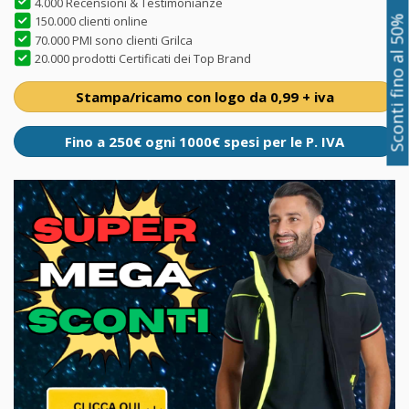
4.000 Recensioni & Testimonianze
150.000 clienti online
Sconti fino al 50%
70.000 PMI sono clienti Grilca
20.000 prodotti Certificati dei Top Brand
Stampa/ricamo con logo da 0,99 + iva
Fino a 250€ ogni 1000€ spesi per le P. IVA