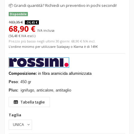
📦
Grandi quantità? Richiedi un preventivo in pochi secondi!
Disponibile
103,35 €
-34,45 €
68,90 €
IVA inclusa
(56,48 € IVA escl.)
Prezzo più basso negli ultimi 30 giorni: 68,90 € IVA incl.
L'ordine minimo per utilizzare Scalapay o Klarna è di 149€
Composizione:
in fibra aramicida alluminizzata
Peso
: 450 gr
Plus:
ignifugo, anticalore, antitaglio
Tabella taglie
Taglia