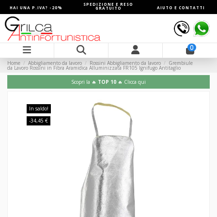
SPEDIZIONE E RESO
HAI UNA P.IVA? -20%
AIUTO E CONTATTI
GRATUITO
0
Home
Abbigliamento da lavoro
Rossini Abbigliamento da lavoro
Grembiule
da Lavoro Rossini in Fibra Aramidica Alluminizzata FR105 Ignifugo Antitaglio
Scopri la 🔥
TOP 10
🔥 Clicca qui
In saldo!
-34,45 €