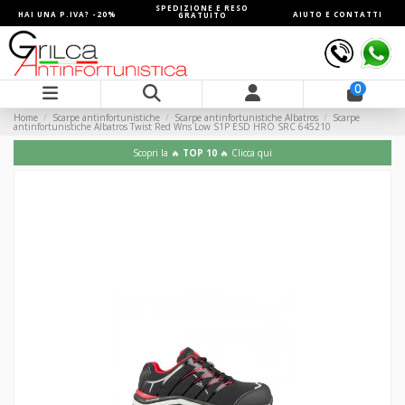
SPEDIZIONE E RESO
HAI UNA P.IVA? -20%
AIUTO E CONTATTI
GRATUITO
0
Home
Scarpe antinfortunistiche
Scarpe antinfortunistiche Albatros
Scarpe
antinfortunistiche Albatros Twist Red Wns Low S1P ESD HRO SRC 645210
Scopri la 🔥
TOP 10
🔥 Clicca qui