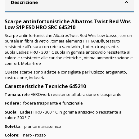
Descrizione
Scarpe antinfortunistiche Albatros Twist Red Wns
Low S1P ESD HRO SRC 645210
Scarpe antinfortunistiche AlbatrosTwist Red Wns Low basse, con un
puntale in fibra di vetro , tomaia elementi FITFRAME®, tessuto
resistente all'usura con rete a sandwich , fodera traspirante.
Suola Ladies HRO - 300 ° C suola in gomma antiscivolo resistente al
calore e resistente alle cariche elettriche , ottima ammortizzazione e
comfort. Metal-free
Queste scarpe sono adatte e consigliate per l'utilizzo artigianato,
costruzione, industria
Caratteristiche Tecniche
645210
Tomaia
: rete AEROwork resistente all'abrasione e traspirante
Fodera
: fodera traspirante e funzionale
Suola
: Ladies HRO - 300 ° C in gomma antiscivolo resistente al
calore 300 ° C
Soletta
: plantare anatomico
Colore
: nero - rosso