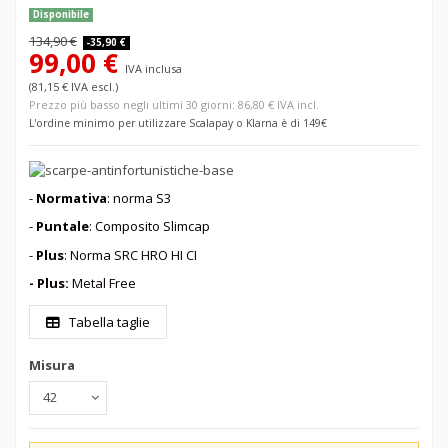
Disponibile
134,90 €
-35,90 €
99,00 €
IVA inclusa
(81,15 € IVA escl.)
Prezzo più basso negli ultimi 30 giorni: 86,80 € IVA incl.
L'ordine minimo per utilizzare Scalapay o Klarna è di 149€
-
Normativa
: norma S3
-
Puntale
:
Composito Slimcap
-
Plus
: Norma SRC HRO HI CI
- Plus:
Metal Free
Tabella taglie
Misura