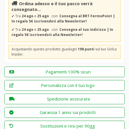
Ordina adesso e il tuo pacco verrà
consegnato...
✔
Tra
24 ago
e
25 ago
con
Consegna al BRT FermoPoint |
In regalo 5€ iscrivendoti alla Newsletter!
✔
Tra
24 ago
e
25 ago
con
Consegna al tuo indirizzo | In
regalo 5€ iscrivendoti alla Newsletter!
Acquistando questo prodotto guadagni
198 punti
sul tuo Grilca
Insider.
Pagamenti 100% sicuri
Personalizza con il tuo logo
Spedizione assicurata
Garanzia 1 anno sui prodotti
Sostituzioni e resi per 90gg