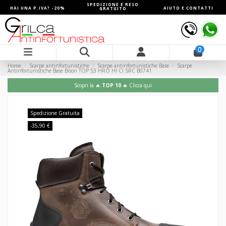
SPEDIZIONE E RESO
HAI UNA P.IVA? -20%
AIUTO E CONTATTI
GRATUITO
0
Home
Scarpe antinfortunistiche
Scarpe antinfortunistiche Base
Scarpe
Antinfortunistiche Base Bison TOP S3 HRO HI CI SRC B0741
Scopri la 🔥
TOP 10
🔥 Clicca qui
Spedizione Gratuita
-35,90 €