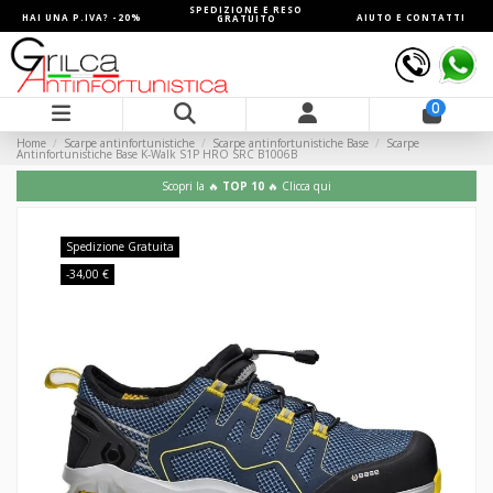
SPEDIZIONE E RESO
HAI UNA P.IVA? -20%
AIUTO E CONTATTI
GRATUITO
0
Home
Scarpe antinfortunistiche
Scarpe antinfortunistiche Base
Scarpe
Antinfortunistiche Base K-Walk S1P HRO SRC B1006B
Scopri la 🔥
TOP 10
🔥 Clicca qui
Spedizione Gratuita
-34,00 €