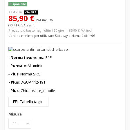
Disponibile
119,90 €
-34,00 €
85,90 €
IVA inclusa
(70,41 € IVA escl.)
Prezzo più basso negli ultimi 30 giorni: 85,90 € IVA incl.
L'ordine minimo per utilizzare Scalapay o Klarna è di 149€
-
Normativa
: norma S1P
-
Puntale
: Alluminio
-
Plus
: Norma SRC
- Plus
: DGUV 112-191
-
Plus:
Chiusura regolabile
Tabella taglie
Misura