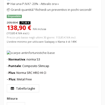
💸
Hai una P.IVA? -20% - Attivalo ora »
📦
Grandi quantità? Richiedi un preventivo in pochi secondi!
Disponibile
209,90 €
-71,00 €
138,90 €
IVA inclusa
(113,85 € IVA escl.)
Prezzo più basso negli ultimi 30 giorni: 113,85 € IVA incl.
L'ordine minimo per utilizzare Scalapay o Klarna è di 149€
-
Normativa
: norma S3
-
Puntale
:
Composito Slimcap
-
Plus
: Norma SRC HRO HI CI
- Plus:
Metal Free
Tabella taglie
Misura