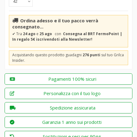
Ordina adesso e il tuo pacco verrà
consegnato...
✔
Tra
24 ago
e
25 ago
con
Consegna al BRT FermoPoint |
In regalo 5€ iscrivendoti alla Newsletter!
Acquistando questo prodotto guadagni
276 punti
sul tuo Grilca
Insider.
Pagamenti 100% sicuri
Personalizza con il tuo logo
Spedizione assicurata
Garanzia 1 anno sui prodotti
Sostituzioni e resi per 90gg