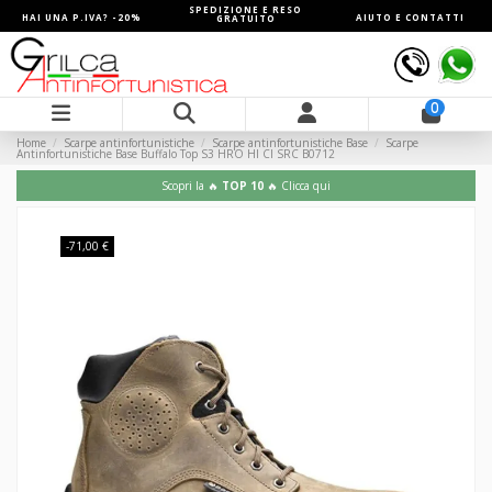
SPEDIZIONE E RESO
HAI UNA P.IVA? -20%
AIUTO E CONTATTI
GRATUITO
0
Home
Scarpe antinfortunistiche
Scarpe antinfortunistiche Base
Scarpe
Antinfortunistiche Base Buffalo Top S3 HRO HI CI SRC B0712
Scopri la 🔥
TOP 10
🔥 Clicca qui
-71,00 €