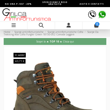
SPEDIZIONE E RESO
HAI UNA P.IVA? -20%
AIUTO E CONTATTI
GRATUITO
0
Home
Scarpe antinfortunistiche
Scarpe antinfortunistiche Cofra
Scarpe Da
Trekking Alte Cofra Furgler Green 18150-002 Comode Leggere
Scopri la 🔥
TOP 10
🔥 Clicca qui
In saldo!
-63,71 €