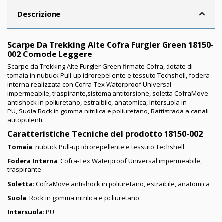
Descrizione
Scarpe Da Trekking Alte Cofra Furgler Green 18150-
002 Comode Leggere
Scarpe da Trekking Alte Furgler Green firmate Cofra, dotate di
tomaia in
nubuck Pull-up idrorepellente e tessuto Techshell, fodera
interna realizzata con Cofra-Tex Waterproof Universal
impermeabile, traspirante,sistema antitorsione, soletta
CofraMove
antishock in poliuretano,
estraibile
, anatomica, Intersuola in
PU, Suola Rock in gomma nitrilica e poliuretano, Battistrada a canali
autopulenti.
Caratteristiche Tecniche del prodotto 18150-002
Tomaia
: nubuck Pull-up idrorepellente e tessuto Techshell
Fodera Interna
: Cofra-Tex Waterproof Universal impermeabile,
traspirante
Soletta
:
CofraMove antishock in poliuretano,
estraibile
, anatomica
Suola
: Rock in gomma nitrilica e poliuretano
Intersuola
: PU