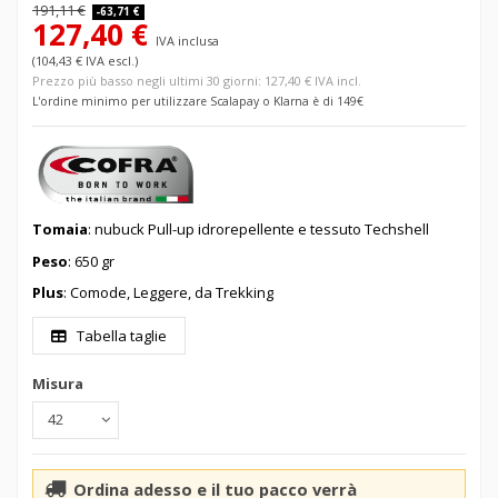
191,11 €
-63,71 €
127,40 €
IVA inclusa
(104,43 € IVA escl.)
Prezzo più basso negli ultimi 30 giorni: 127,40 € IVA incl.
L'ordine minimo per utilizzare Scalapay o Klarna è di 149€
Tomaia
: nubuck Pull-up idrorepellente e tessuto Techshell
Peso
: 650 gr
Plus
: Comode, Leggere, da Trekking
Tabella taglie
Misura
Ordina adesso e il tuo pacco verrà