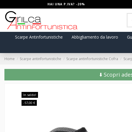
HAI UNA P.IVA? -20%
Scarpe Antinfortunistiche
Abbigliamento da lavoro
Gu
Home
Scarpe antinfortunistiche
Scarpe antinfortunistiche Cofra
Scarp
⬇️ Scopri ade
In saldo!
-57,00 €