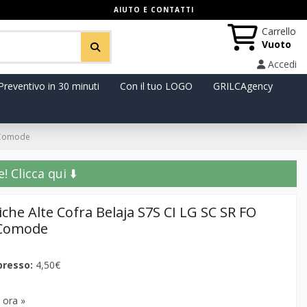
AIUTO E CONTATTI
Carrello
Vuoto
Accedi
Preventivo in 30 minuti
Con il tuo LOGO
GRILCAgency
e Comode
️ Clicca qui ⬇️
che Alte Cofra Belaja S7S CI LG SC SR FO
 Comode
presso:
4,50€
 ora »