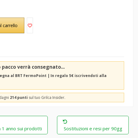
l carrello
o pacco verrà consegnato...
egna al BRT FermoPoint | In regalo 5€ iscrivendoti alla
adagni
214 punti
sul tuo Grilca Insider.
 1 anno sui prodotti
Sostituzioni e resi per 90gg