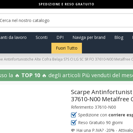
SPEDIZIONE E RESO GRATUITO
anti da lavoro
Sconti
DPI
Naviga per brand
Blog
Fuori Tutto
e Antinfortunistiche Alte Cofra Belaja S7S CI LG SC SR FO 37610-N00 Metalfre
sso la 🔥
TOP 10
🔥 degli articoli Più venduti del mese!
Scarpe Antinfortunisti
37610-N00 Metalfree
Riferimento
37610-N00
Spedizione con
corriere es
Reso Gratuito 90 giorni
💸
Hai una P.IVA? -20% - Attivalo