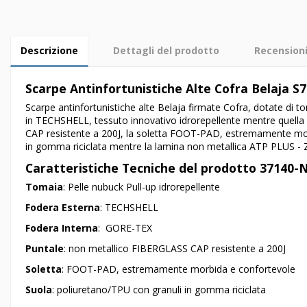
Descrizione
Dettagli del prodotto
Recension
Scarpe Antinfortunistiche Alte Cofra Belaja 
Scarpe antinfortunistiche alte Belaja firmate Cofra, dotate di t
in
TECHSHELL, tessuto innovativo idrorepellente
mentre quella
CAP
resistente a 200J, la soletta
FOOT-PAD, estremamente mor
in gomma riciclata
mentre la lamina non metallica ATP
PLUS - 
Caratteristiche Tecniche del prodotto 37140-
Tomaia
: Pelle
nubuck
Pull-up idrorepellente
Fodera Esterna
: TECHSHELL
Fodera Interna
:
GORE-TEX
Puntale
: non metallico
FIBERGLASS CAP
resistente a 200J
Soletta
: FOOT-PAD, estremamente morbida e confortevole
Suola
: poliuretano/TPU con granuli in gomma riciclata