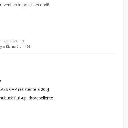
reventivo in pochi secondi!
107,90 € IVA incl.
y o Klarna è di 149€
O
LASS CAP
resistente a 200J
nubuck
Pull-up idrorepellente