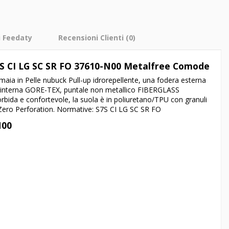
i Feedaty
Recensioni Clienti
(0)
S7S CI LG SC SR FO 37610-N00 Metalfree Comode
omaia in Pelle
nubuck
Pull-up idrorepellente
, una fodera esterna
 interna
GORE-TEX
, puntale non metallico
FIBERGLASS
bida e confortevole
, la suola è in
poliuretano/TPU con granuli
Zero Perforation. Normative:
S7S CI LG SC SR FO
N00