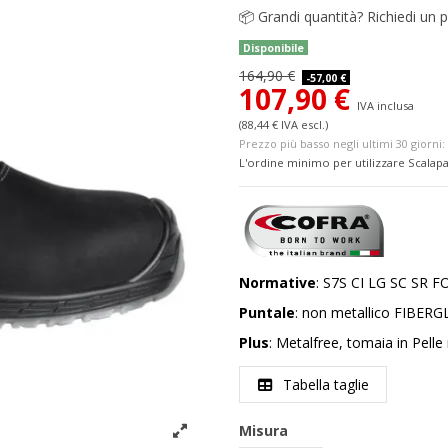
📦
Grandi quantità? Richiedi un p
Disponibile
164,90 €
-57,00 €
107,90 €
IVA inclusa
(88,44 € IVA escl.)
Prezzo più basso negli ultimi 30 giorni: 
L'ordine minimo per utilizzare Scalapa
Normative
:
S7S CI LG SC SR F
Puntale
: non metallico
FIBERG
Plus
: Metalfree, tomaia in Pelle
Tabella taglie
Misura