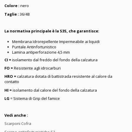
Colore :
nero
Taglie :
36/48
La normativa principale è la S3S, che garantisce:
Membrana Idrorepellente Impermeabile ai liquidi
Puntale Antinfortunistico
Lamina antiperforazione 4,5 mm
CI =
isolamento dal freddo del fondo della calzatura
FO =
Resistente agli idrocarburi
HRO =
calzatura dotata di battistrada resistente al calore da
contatto
HI =
isolamento dal calore del fondo della calzatura
LG
= Sistema di Grip del famice
Vedi anche :
Scarponi Cofra
Scarpe antinfortunistiche S3