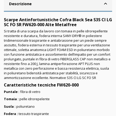
Descrizione
Scarpe Antinfortunistiche Cofra Black Sea S3S CI LG
SC FO SR FW620-000 Alte Metalfree
Si tratta di una scarpa da lavoro con tomaia in pelle idrorepellente
resistente e duratura, fodera interna SANY-DRY® in poliestere
tridimensionale traspirante e antiabrasione per un piede sempre
asciutto, fodera esterna in tessuto traspirante per una ventilazione
ottimale, soletta anatomica LIGHT FOAM ESD in poliuretano morbido
con funzione antistatica e assorbimento dell’impatto per un comfort
prolungato, puntale in fibra di vetro FIBERGLASS CAP non metallico e
resistente fino a 200 J, lamina antiperforazione APT PLUS non
metallica con zero perforazione e bassa resistenza elettrica, suola
in poliuretano bidensità antistatica per stabilità, sicurezza e
ammortizzazione eccellente. Normative S3S CI LG SC FO SR
Caratteristiche tecniche FW620-000
Puntale :
fibra di vetro
Tomaia :
pelle idrorepelente
Suola :
poliuretano
Fodera :
tessuto traspirante