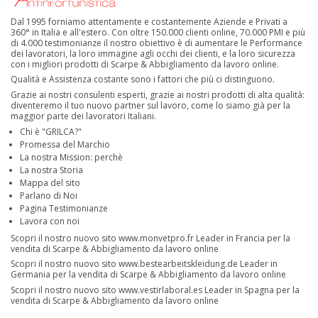
Dal 1995 forniamo attentamente e costantemente Aziende e Privati a
360° in Italia e all'estero. Con oltre 150.000 clienti online, 70.000 PMI e più
di 4.000 testimonianze il nostro obiettivo è di aumentare le Performance
dei lavoratori, la loro immagine agli occhi dei clienti, e la loro sicurezza
con i migliori prodotti di Scarpe & Abbigliamento da lavoro online.
Qualità e Assistenza costante sono i fattori che più ci distinguono.
Grazie ai nostri consulenti esperti, grazie ai nostri prodotti di alta qualità:
diventeremo il tuo nuovo partner sul lavoro, come lo siamo già per la
maggior parte dei lavoratori Italiani.
Chi è "GRILCA?"
Promessa del Marchio
La nostra Mission: perchè
La nostra Storia
Mappa del sito
Parlano di Noi
Pagina Testimonianze
Lavora con noi
Scopri il nostro nuovo sito
www.monvetpro.fr
Leader in Francia per la
vendita di Scarpe & Abbigliamento da lavoro online
Scopri il nostro nuovo sito
www.bestearbeitskleidung.de
Leader in
Germania per la vendita di Scarpe & Abbigliamento da lavoro online
Scopri il nostro nuovo sito
www.vestirlaboral.es
Leader in Spagna per la
vendita di Scarpe & Abbigliamento da lavoro online