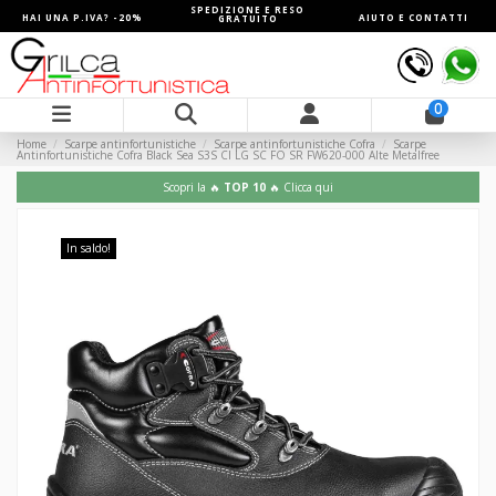
SPEDIZIONE E RESO
HAI UNA P.IVA? -20%
AIUTO E CONTATTI
GRATUITO
0
Home
Scarpe antinfortunistiche
Scarpe antinfortunistiche Cofra
Scarpe
Antinfortunistiche Cofra Black Sea S3S CI LG SC FO SR FW620-000 Alte Metalfree
Scopri la 🔥
TOP 10
🔥 Clicca qui
In saldo!