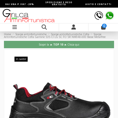
SPEDIZIONE E RESO
HAI UNA P.IVA? -20%
AIUTO E CONTATTI
GRATUITO
0
Home
Scarpe antinfortunistiche
Scarpe antinfortunistiche Cofra
Scarpe
Antinfortunistiche Cofra Garrone S3S CI LG SC FO SR NW040-000 Basse Metalfree
Scopri la 🔥
TOP 10
🔥 Clicca qui
In saldo!