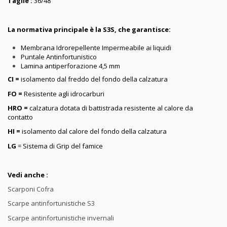
Taglie :
36/48
La normativa principale è la S3S, che garantisce:
Membrana Idrorepellente Impermeabile ai liquidi
Puntale Antinfortunistico
Lamina antiperforazione 4,5 mm
CI =
isolamento dal freddo del fondo della calzatura
FO =
Resistente agli idrocarburi
HRO =
calzatura dotata di battistrada resistente al calore da
contatto
HI =
isolamento dal calore del fondo della calzatura
LG
= Sistema di Grip del famice
Vedi anche :
Scarponi Cofra
Scarpe antinfortunistiche S3
Scarpe antinfortunistiche invernali