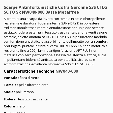
Scarpe Antinfortunistiche Cofra Garonne S3S CI LG
SC FO SR NW040-000 Basse Metalfree
Si tratta di una scarpa da lavoro con tomaia in pelle idrorepellente
resistente e duratura, fodera interna SANY-DRY® in poliestere
tridimensionale traspirante e antiabrasione per un piede sempre
asciutto, fodera esterna in tessuto traspirante per una ventilazione
ottimale, soletta anatomica LIGHT FOAM ESD in poliuretano morbido
con funzione antistatica e assorbimento dell’impatto per un comfort
prolungato, puntale in fibra di vetro FIBERGLASS CAP non metallico e
resistente fino a 200 J, lamina antiperforazione APT PLUS non
metallica con zero perforazione e bassa resistenza elettrica, suola
in poliuretano bidensità antistatica per stabilità, sicurezza e
ammortizzazione eccellente. Normative S3S CI LG SC FO SR
Caratteristiche tecniche
NW040-000
Puntale :
fibra di vetro
Tomaia :
pelle idrorepelente
Suola :
poliuretano
Fodera :
tessuto traspirante
Colore :
nero