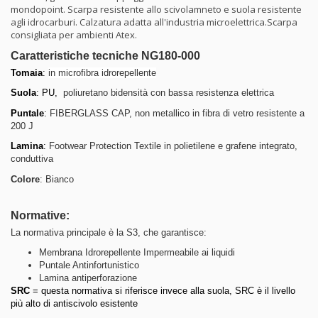
mondopoint. Scarpa resistente allo scivolamneto e suola resistente
agli idrocarburi. Calzatura adatta all'industria microelettrica.Scarpa
consigliata per ambienti Atex.
Caratteristiche tecniche NG180-000
Tomaia
:
in microfibra
idrorepellente
Suola
: PU,
poliuretano bidensità con bassa resistenza elettrica
Puntale
:
FIBERGLASS CAP, non metallico in fibra di vetro resistente a
200 J
Lamina
:
Footwear Protection Textile in polietilene e grafene integrato,
conduttiva
Colore
: Bianco
Normative:
La normativa principale è la S3, che garantisce:
Membrana Idrorepellente Impermeabile ai liquidi
Puntale Antinfortunistico
Lamina antiperforazione
SRC
= questa normativa si riferisce invece alla suola, SRC è il livello
più alto di antiscivolo esistente