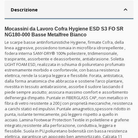
Descrizione
Mocassini da Lavoro Cofra Hygiene ESD S3 FO SR
NG180-000 Basse Metalfree Bianco
Le scarpe basse antinfortunistiche Hygiene, firmate Cofra, della
linea aggresive, possiedono tomaia in microfibra idrorepellente ,
fodera interna SANY-DRY® 100% poliestere, tridimensionale,
traspirante, assorbente e deassorbente, antiabrasione. Soletta
LIGHT FOAM ESD, realizzata in schiuma di poliuretano profumato
estremamente morbido e confortevole, con bassa resistenza
elettrica, rende la scarpa leggera e flessibile. Forata, antistatica,
dalla forma anatomica che abbraccia e sostiene l’arco plantare,
rivestita in tessuto antiabrasione, assorbe il sudore lasciando il
piede sempre asciutto; assicura massimo comfort e assorbimento
dell’energia d’impatto. Puntale in FIBERGLASS CAP, non metallico in
fibra di vetro resistente a 200 J con proprietà meccaniche, resistenza
a carichi statici ed impulsivi. Puntale amagnetico,spessore ridotto in
punta, isolante termicamente, più leggero rispetto a quello in
acciaio. Lamina Footwear Protection Textile in polietilene e grafene
integrato,resistente alla perforazione, conduttiva, leggera e
flessibile. Suola in PU,poliuretano bidensità con bassa resistenza
elettrica, garantisce un appoggio ben ammortizzato. Calzata 11