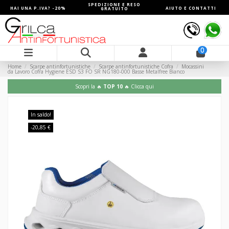
SPEDIZIONE E RESO
HAI UNA P.IVA? -20%
AIUTO E CONTATTI
GRATUITO
0
Home
Scarpe antinfortunistiche
Scarpe antinfortunistiche Cofra
Mocassini
da Lavoro Cofra Hygiene ESD S3 FO SR NG180-000 Basse Metalfree Bianco
Scopri la 🔥
TOP 10
🔥 Clicca qui
In saldo!
-20,85 €