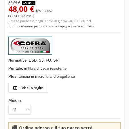
68,85 €
-20,85 €
48,00 €
IVA inclusa
(39,34 € IVA escl.)
Prezzo più basso negli ultimi 30 giorni: 48,00 € IVA incl.
L'ordine minimo per utilizzare Scalapay o Klarna è di 149€
Normative:
ESD, S3, FO, SR
Puntale:
in fibra di vetro resistente
Plus:
tomaia in microfibra
idrorepellente
Tabella taglie
Misura
Ordina adesso e il tuo pacco verrà