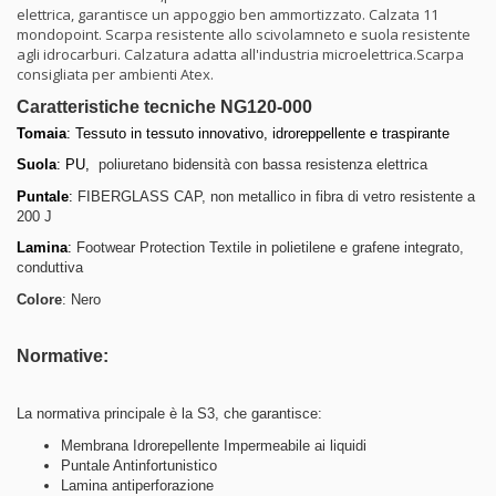
elettrica, garantisce un appoggio ben ammortizzato. Calzata 11
mondopoint. Scarpa resistente allo scivolamneto e suola resistente
agli idrocarburi. Calzatura adatta all'industria microelettrica.Scarpa
consigliata per ambienti Atex.
Caratteristiche tecniche NG120-000
Tomaia
: Tessuto in tessuto innovativo, idroreppellente e traspirante
Suola
: PU,
poliuretano bidensità con bassa resistenza elettrica
Puntale
:
FIBERGLASS CAP, non metallico in fibra di vetro resistente a
200 J
Lamina
:
Footwear Protection Textile in polietilene e grafene integrato,
conduttiva
Colore
: Nero
Normative:
La normativa principale è la S3, che garantisce:
Membrana Idrorepellente Impermeabile ai liquidi
Puntale Antinfortunistico
Lamina antiperforazione