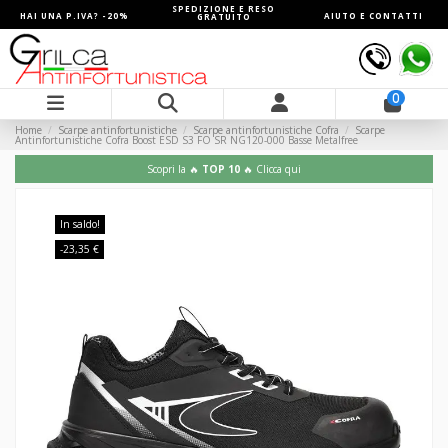
SPEDIZIONE E RESO
HAI UNA P.IVA? -20%
AIUTO E CONTATTI
GRATUITO
0
Home
Scarpe antinfortunistiche
Scarpe antinfortunistiche Cofra
Scarpe
Antinfortunistiche Cofra Boost ESD S3 FO SR NG120-000 Basse Metalfree
Scopri la 🔥
TOP 10
🔥 Clicca qui
In saldo!
-23,35 €