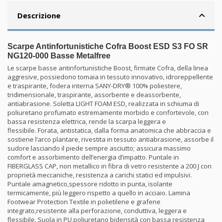
Descrizione
Scarpe Antinfortunistiche Cofra Boost ESD S3 FO SR
NG120-000 Basse Metalfree
Le scarpe basse antinfortunistiche Boost, firmate Cofra, della linea
aggresive, possiedono tomaia in tessuto innovativo, idroreppellente
e traspirante, fodera interna SANY-DRY® 100% poliestere,
tridimensionale, traspirante, assorbente e deassorbente,
antiabrasione. Soletta LIGHT FOAM ESD, realizzata in schiuma di
poliuretano profumato estremamente morbido e confortevole, con
bassa resistenza elettrica, rende la scarpa leggera e
flessibile. Forata, antistatica, dalla forma anatomica che abbraccia e
sostiene l’arco plantare, rivestita in tessuto antiabrasione, assorbe il
sudore lasciando il piede sempre asciutto; assicura massimo
comfort e assorbimento dell’energia d’impatto. Puntale in
FIBERGLASS CAP, non metallico in fibra di vetro resistente a 200 J con
proprietà meccaniche, resistenza a carichi statici ed impulsivi.
Puntale amagnetico,spessore ridotto in punta, isolante
termicamente, più leggero rispetto a quello in acciaio. Lamina
Footwear Protection Textile in polietilene e grafene
integrato,resistente alla perforazione, conduttiva, leggera e
flessibile. Suola in PU,poliuretano bidensità con bassa resistenza