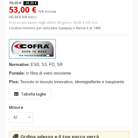
76,35 €
-23,35 €
53,00 €
IVA inclusa
(43,44 € IVA escl.)
Prezzo più basso negli ultimi 30 giorni: 53,00 € IVA incl.
L'ordine minimo per utilizzare Scalapay o Klarna è di 149€
Normative:
ESD, S3, FO, SR
Puntale:
in fibra di vetro resistente
Plus:
Tessuto in tessuto innovativo, idroreppellente e traspirante
Tabella taglie
Misura
Ordina adesso e il tuo pacco verrà