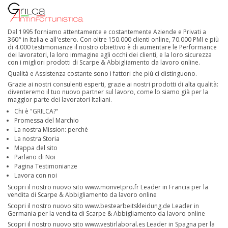
Dal 1995 forniamo attentamente e costantemente Aziende e Privati a
360° in Italia e all'estero. Con oltre 150.000 clienti online, 70.000 PMI e più
di 4.000 testimonianze il nostro obiettivo è di aumentare le Performance
dei lavoratori, la loro immagine agli occhi dei clienti, e la loro sicurezza
con i migliori prodotti di Scarpe & Abbigliamento da lavoro online.
Qualità e Assistenza costante sono i fattori che più ci distinguono.
Grazie ai nostri consulenti esperti, grazie ai nostri prodotti di alta qualità:
diventeremo il tuo nuovo partner sul lavoro, come lo siamo già per la
maggior parte dei lavoratori Italiani.
Chi è "GRILCA?"
Promessa del Marchio
La nostra Mission: perchè
La nostra Storia
Mappa del sito
Parlano di Noi
Pagina Testimonianze
Lavora con noi
Scopri il nostro nuovo sito
www.monvetpro.fr
Leader in Francia per la
vendita di Scarpe & Abbigliamento da lavoro online
Scopri il nostro nuovo sito
www.bestearbeitskleidung.de
Leader in
Germania per la vendita di Scarpe & Abbigliamento da lavoro online
Scopri il nostro nuovo sito
www.vestirlaboral.es
Leader in Spagna per la