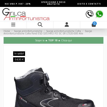
SPEDIZIONE E RESO
HAI UNA P.IVA? -20%
AIUTO E CONTATTI
GRATUITO
0
Home
Scarpe antinfortunistiche
Scarpe antinfortunistiche Cofra
Scarpe
Antinfortunistiche Cofra Fond ESD S3S HRO FO SC SR LT320-000 Alte
Scopri la 🔥
TOP 10
🔥 Clicca qui
In saldo!
-54,95 €