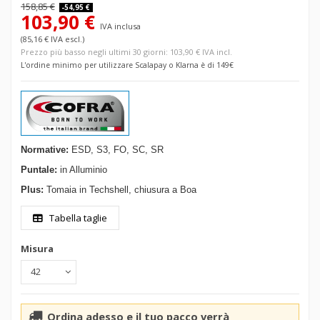
158,85 €
-54,95 €
103,90 €
IVA inclusa
(85,16 € IVA escl.)
Prezzo più basso negli ultimi 30 giorni: 103,90 € IVA incl.
L'ordine minimo per utilizzare Scalapay o Klarna è di 149€
Normative:
ESD, S3, FO, SC, SR
Puntale:
in Alluminio
Plus:
Tomaia in Techshell, chiusura a Boa
Tabella taglie
Misura
Ordina adesso e il tuo pacco verrà