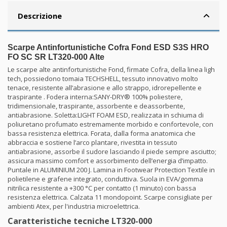
Descrizione
Scarpe Antinfortunistiche Cofra Fond ESD S3S HRO
FO SC SR LT320-000 Alte
Le scarpe alte antinfortunistiche Fond, firmate Cofra, della linea ligh
tech, possiedono tomaia TECHSHELL, tessuto innovativo molto
tenace, resistente all’abrasione e allo strappo, idrorepellente e
traspirante . Fodera interna:SANY-DRY® 100% poliestere,
tridimensionale, traspirante, assorbente e deassorbente,
antiabrasione. Soletta:LIGHT FOAM ESD, realizzata in schiuma di
poliuretano profumato estremamente morbido e confortevole, con
bassa resistenza elettrica. Forata, dalla forma anatomica che
abbraccia e sostiene l’arco plantare, rivestita in tessuto
antiabrasione, assorbe il sudore lasciando il piede sempre asciutto;
assicura massimo comfort e assorbimento dell’energia d’impatto.
Puntale in ALUMINIUM 200 J. Lamina in Footwear Protection Textile in
polietilene e grafene integrato, conduttiva. Suola in EVA/gomma
nitrilica resistente a +300 °C per contatto (1 minuto) con bassa
resistenza elettrica. Calzata 11 mondopoint. Scarpe consigliate per
ambienti Atex, per l'industria microelettrica.
Caratteristiche tecniche LT320-000