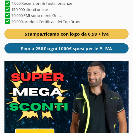
4.000 Recensioni & Testimonianze
150.000 clienti online
70.000 PMI sono clienti Grilca
20.000 prodotti Certificati dei Top Brand
Stampa/ricamo con logo da 0,99 + iva
Fino a 250€ ogni 1000€ spesi per le P. IVA