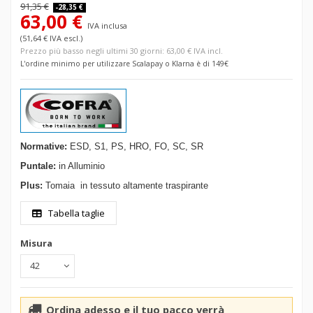
91,35 €
-28,35 €
63,00 €
IVA inclusa
(51,64 € IVA escl.)
Prezzo più basso negli ultimi 30 giorni: 63,00 € IVA incl.
L'ordine minimo per utilizzare Scalapay o Klarna è di 149€
Normative:
ESD, S1, PS, HRO, FO, SC, SR
Puntale:
in Alluminio
Plus:
Tomaia
in tessuto altamente
traspirante
Tabella taglie
Misura
Ordina adesso e il tuo pacco verrà