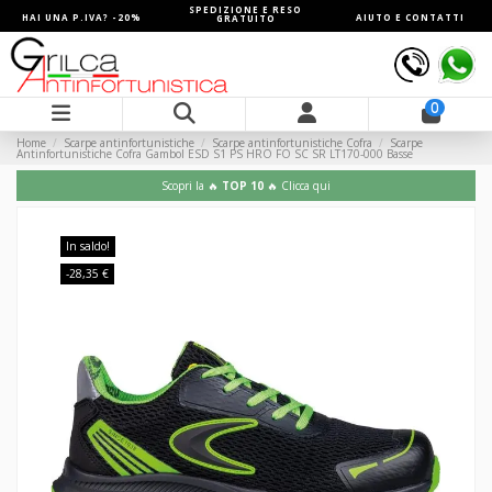
SPEDIZIONE E RESO
HAI UNA P.IVA? -20%
AIUTO E CONTATTI
GRATUITO
0
Home
Scarpe antinfortunistiche
Scarpe antinfortunistiche Cofra
Scarpe
Antinfortunistiche Cofra Gambol ESD S1 PS HRO FO SC SR LT170-000 Basse
Scopri la 🔥
TOP 10
🔥 Clicca qui
In saldo!
-28,35 €