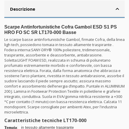
Descrizione
Scarpe Antinfortunistiche Cofra Gambol ESD S1 PS
HRO FO SC SR LT170-000 Basse
Le scarpe basse antinfortunistiche Gambol, firmate Cofra, della linea
ligh tech, possiedono tomaia in tessuto altamente traspirante .
Fodera interna:SANY-DRY® 100% poliestere, tridimensionale,
traspirante, assorbente e deassorbente, antiabrasione.
Soletta:LIGHT FOAM ESD, realizzata in schiuma di poliuretano
profumato estremamente morbido e confortevole, con bassa
resistenza elettrica. Forata, dalla forma anatomica che abbraccia e
sostiene l’arco plantare, rivestita in tessuto antiabrasione, assorbe il
sudore lasciando il piede sempre asciutto; assicura massimo
comfort e assorbimento dell’energia d’impatto. Puntale in ALUMINIUM
200 J. Lamina in Footwear Protection Textile in polietilene e grafene
integrato, conduttiva. Suola in EVA/gomma nitrilica resistente a +300
°C per contatto (1 minuto) con bassa resistenza elettrica. Calzata 11
mondopoint. Scarpe consigliate per ambienti Atex, per l'industria
microelettrica.
Caratteristiche tecniche LT170-000
Tomaia
:
in tessuto altamente
traspirante