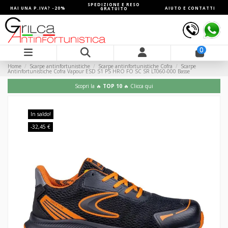
SPEDIZIONE E RESO
HAI UNA P.IVA? -20%
AIUTO E CONTATTI
GRATUITO
0
Home
Scarpe antinfortunistiche
Scarpe antinfortunistiche Cofra
Scarpe
Antinfortunistiche Cofra Vapour ESD S1 PS HRO FO SC SR LT060-000 Basse
Scopri la 🔥
TOP 10
🔥 Clicca qui
In saldo!
-32,45 €