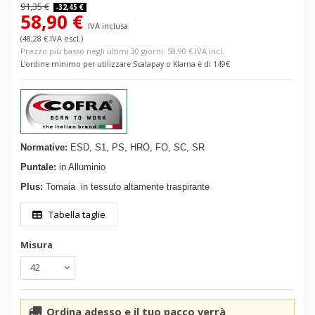
91,35 €
-32,45 €
58,90 €
IVA inclusa
(48,28 € IVA escl.)
Prezzo più basso negli ultimi 30 giorni: 58,90 € IVA incl.
L'ordine minimo per utilizzare Scalapay o Klarna è di 149€
Normative:
ESD, S1, PS, HRO, FO, SC, SR
Puntale:
in Alluminio
Plus:
Tomaia
in tessuto altamente
traspirante
Tabella taglie
Misura
Ordina adesso e il tuo pacco verrà