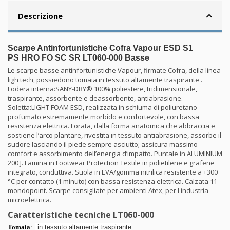
Descrizione
Scarpe Antinfortunistiche Cofra Vapour ESD S1
PS HRO FO SC SR LT060-000 Basse
Le scarpe basse antinfortunistiche Vapour, firmate Cofra, della linea
ligh tech, possiedono tomaia in tessuto altamente traspirante .
Fodera interna:SANY-DRY® 100% poliestere, tridimensionale,
traspirante, assorbente e deassorbente, antiabrasione.
Soletta:LIGHT FOAM ESD, realizzata in schiuma di poliuretano
profumato estremamente morbido e confortevole, con bassa
resistenza elettrica. Forata, dalla forma anatomica che abbraccia e
sostiene l’arco plantare, rivestita in tessuto antiabrasione, assorbe il
sudore lasciando il piede sempre asciutto; assicura massimo
comfort e assorbimento dell’energia d’impatto. Puntale in ALUMINIUM
200 J. Lamina in Footwear Protection Textile in polietilene e grafene
integrato, conduttiva. Suola in EVA/gomma nitrilica resistente a +300
°C per contatto (1 minuto) con bassa resistenza elettrica. Calzata 11
mondopoint. Scarpe consigliate per ambienti Atex, per l'industria
microelettrica.
Caratteristiche tecniche LT060-000
Tomaia
:
in tessuto altamente
traspirante